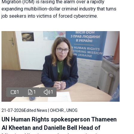
Migration (IOM) is raising the alarm over a rapidly
expanding multibillion-dollar criminal industry that turns
job seekers into victims of forced cybercrime.
1
1
1
21-07-2026
Edited News | OHCHR , UNOG
UN Human Rights spokesperson Thameen
Al Kheetan and Danielle Bell Head of