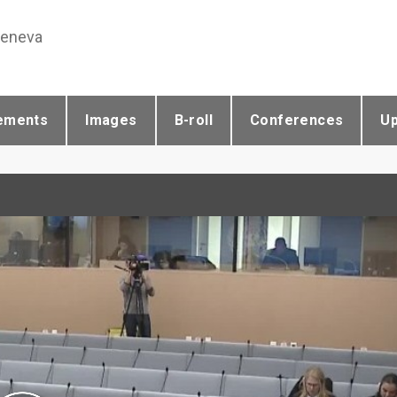
Geneva
ements
Images
B-roll
Conferences
U