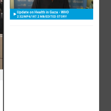
Update on Health in Gaza - WHO
2:32
/
MP4
/
187.2 MB
/
EDITED STORY