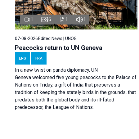
1
6
1
1
07-08-2026
Edited News | UNOG
Peacocks return to UN Geneva
ENG
FRA
In a new twist on panda diplomacy,
UN
Geneva
welcomed five young peacocks to the Palace of
Nations on Friday, a gift of India that preserves a
tradition of keeping the stately birds in the grounds, that
predates both the global body and its ill-fated
predecessor, the League of Nations.