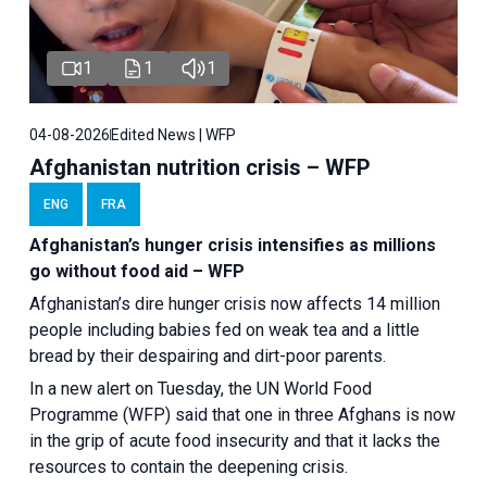
1
1
1
04-08-2026
Edited News | WFP
Afghanistan nutrition crisis – WFP
ENG
FRA
Afghanistan’s hunger crisis intensifies as millions
go without food aid – WFP
Afghanistan’s dire hunger crisis now affects 14 million
people including babies fed on weak tea and a little
bread by their despairing and dirt-poor parents.
In a new alert on Tuesday, the UN World Food
Programme (WFP) said that one in three Afghans is now
in the grip of acute food insecurity and that it lacks the
resources to contain the deepening crisis.