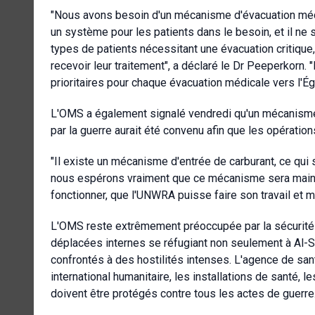
"Nous avons besoin d'un mécanisme d'évacuation méd
un système pour les patients dans le besoin, et il ne
types de patients nécessitant une évacuation critique
recevoir leur traitement", a déclaré le Dr Peeperkorn. 
prioritaires pour chaque évacuation médicale vers l'Ég
L'OMS a également signalé vendredi qu'un mécanisme 
par la guerre aurait été convenu afin que les opératio
"Il existe un mécanisme d'entrée de carburant, ce qui se
nous espérons vraiment que ce mécanisme sera maint
fonctionner, que l'UNWRA puisse faire son travail et m
L'OMS reste extrêmement préoccupée par la sécurité d
déplacées internes se réfugiant non seulement à Al-S
confrontés à des hostilités intenses. L'agence de sant
international humanitaire, les installations de santé, l
doivent être protégés contre tous les actes de guerre. 