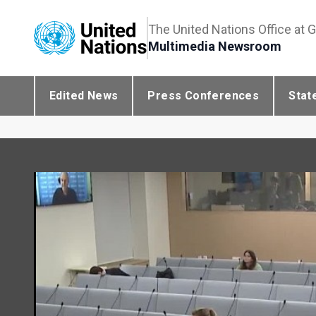
The United Nations Office at 
Multimedia Newsroom
Edited News
Press Conferences
Stat