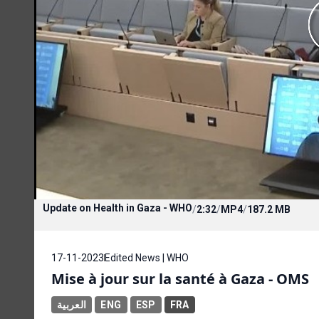
Update on Health in Gaza - WHO
/
2:32
/
MP4
/
187.2 MB
17-11-2023
Edited News | WHO
Mise à jour sur la santé à Gaza - OMS
العربية
ENG
ESP
FRA