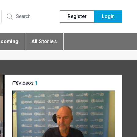
Register
Login
pcoming
All Stories
Videos
1