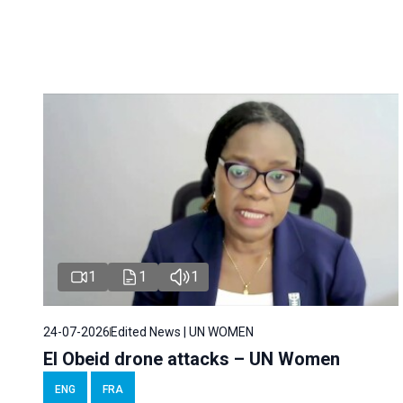
1
1
1
24-07-2026
Edited News | UN WOMEN
El Obeid drone attacks – UN Women
ENG
FRA