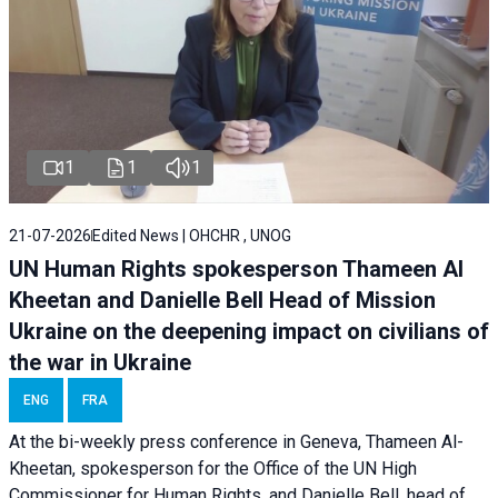
1
1
1
21-07-2026
Edited News | OHCHR , UNOG
UN Human Rights spokesperson Thameen Al
Kheetan and Danielle Bell Head of Mission
Ukraine on the deepening impact on civilians of
the war in Ukraine
ENG
FRA
At the bi-weekly press conference in Geneva, Thameen Al-
Kheetan, spokesperson for the Office of the UN High
Commissioner for Human Rights, and Danielle Bell, head of