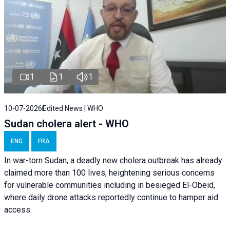
1
1
1
10-07-2026
Edited News | WHO
Sudan cholera alert - WHO
ENG
FRA
In war-torn Sudan, a deadly new cholera outbreak has already
claimed more than 100 lives, heightening serious concerns
for vulnerable communities including in besieged El-Obeid,
where daily drone attacks reportedly continue to hamper aid
access.