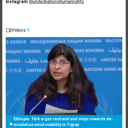
Instagram
@unitednationshumanrights
Videos
1
Ethiopia: Türk urges restraint and steps towards de-
escalation amid volatility in Tigray