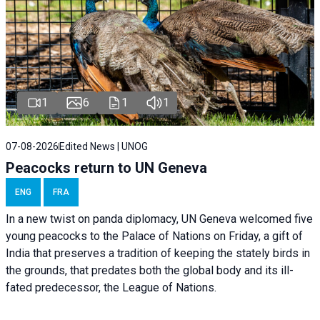
1
6
1
1
07-08-2026
Edited News | UNOG
Peacocks return to UN Geneva
ENG
FRA
In a new twist on panda diplomacy,
UN Geneva
welcomed five
young peacocks to the Palace of Nations on Friday, a gift of
India that preserves a tradition of keeping the stately birds in
the grounds, that predates both the global body and its ill-
fated predecessor, the League of Nations.