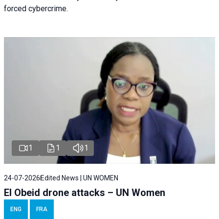
forced cybercrime.
1
1
1
24-07-2026
Edited News | UN WOMEN
El Obeid drone attacks – UN Women
ENG
FRA