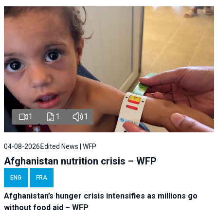
1
1
1
04-08-2026
Edited News | WFP
Afghanistan nutrition crisis – WFP
ENG
FRA
Afghanistan’s hunger crisis intensifies as millions go
without food aid – WFP