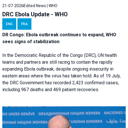
21-07-2026
Edited News | WHO
DRC Ebola Update - WHO
ENG
FRA
DR Congo: Ebola outbreak continues to expand, WHO
sees signs of stabilization
In the Democratic Republic of the Congo (DRC), UN health
teams and partners are still racing to contain the rapidly
expanding Ebola outbreak, despite ongoing insecurity in
eastern areas where the virus has taken hold. As of 19 July,
the DRC Government has recorded 2,423 confirmed cases,
including 967 deaths and 469 patient recoveries.