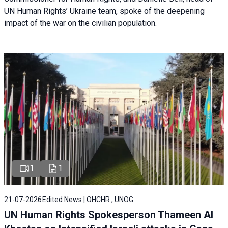
UN Human Rights’ Ukraine team, spoke of the deepening
impact of the war on the civilian population.
1
1
21-07-2026
Edited News | OHCHR , UNOG
UN Human Rights Spokesperson Thameen Al