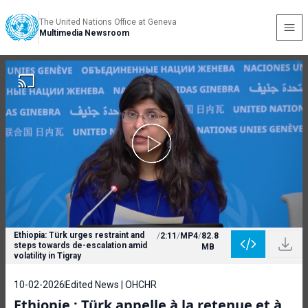
The United Nations Office at Geneva
Multimedia Newsroom
Ethiopia: Türk urges restraint and
/
2:11
/
MP4
/
82.8
steps towards de-escalation amid
MB
volatility in Tigray
10-02-2026
Edited News | OHCHR
Ethiopie : Türk appelle à la retenue et à