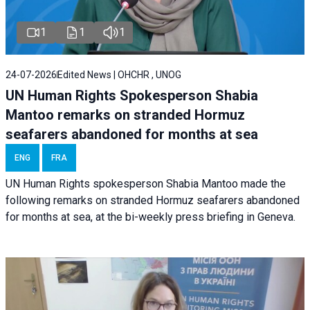
1
1
1
24-07-2026
Edited News | OHCHR , UNOG
UN Human Rights Spokesperson Shabia
Mantoo remarks on stranded Hormuz
seafarers abandoned for months at sea
ENG
FRA
UN Human Rights spokesperson Shabia Mantoo made the
following remarks on stranded Hormuz seafarers abandoned
for months at sea, at the bi-weekly press briefing in Geneva.