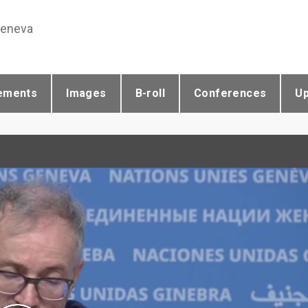
Geneva
ements
Images
B-roll
Conferences
U