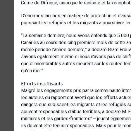
Corne de l'Afrique, ainsi que le racisme et la xénopho
D'énormes lacunes en matière de protection et d'assis
poussant les réfugiés et les migrants à poursuivre le
“La semaine dernière, nous avons entendu que 5 000 pe
Canaries au cours des cinq premiers mois de cette ann
même période l'année dernière,” a déclaré Bram Frou
savons également, même si nous n'avons pas de chiffr
que d'innombrables autres meurent sur les routes ter
qu'en mer.”
Efforts insuffisants
Malgré les engagements pris par la communauté intern
les auteurs du rapport ont averti que les efforts actu
dangers que subissent les migrants et les réfugiés son
souvent responsables d'abus terribles, a déclaré M. Fr
militaires et les gardes-frontières" – jouent également 
ils doivent être tenus responsables. Mais pour le mo