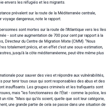
bie envers les réfugiés et les migrants.
tance prévalent sur la route de la Méditerranée centrale,
ur voyage dangereux, note le rapport.
rsonnes sont mortes sur la route de l'Atlantique vers les îles
ée - soit une augmentation de 700 pour cent par rapport à la
ws, Directeur du Centre de Migration Mixte (CMM). “Nous
es totalement précis, et en effet c'est une sous-estimation,
restres, jusqu'à la côte méditerranéenne, peut-être même plus
ationale pour sauver des vies et répondre aux vulnérabilités,
els pour tenir tous ceux qui sont responsables des abus et des
t insuffisants. Les groupes criminels et les trafiquants sont
ouws, mais “les fonctionnaires de l'État - comme la police, les
un rôle. “Mais qui qu'ils soient, quelle que soit leur catégorie,
ment, une grande partie de cela se passe dans une situation de