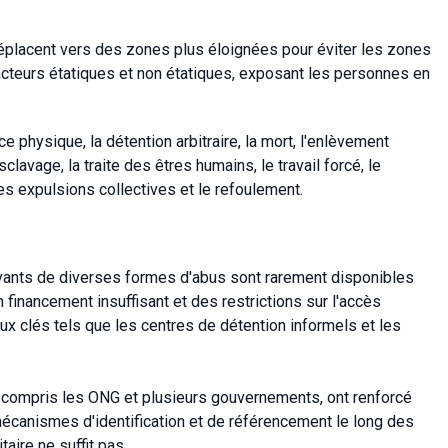
éplacent vers des zones plus éloignées pour éviter les zones
s acteurs étatiques et non étatiques, exposant les personnes en
ce physique, la détention arbitraire, la mort, l'enlèvement
sclavage, la traite des êtres humains, le travail forcé, le
 les expulsions collectives et le refoulement.
rvivants de diverses formes d'abus sont rarement disponibles
un financement insuffisant et des restrictions sur l'accès
eux clés tels que les centres de détention informels et les
 y compris les ONG et plusieurs gouvernements, ont renforcé
 mécanismes d'identification et de référencement le long des
taire ne suffit pas.