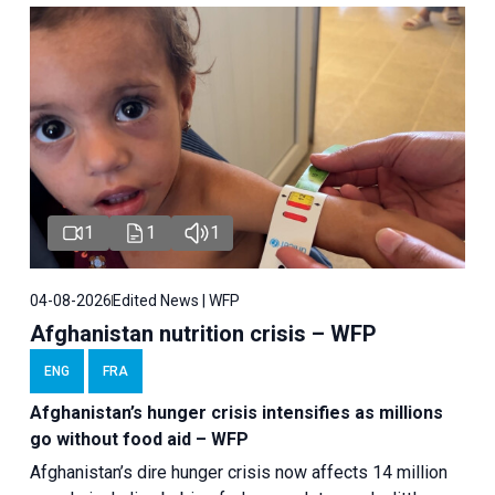
1
1
1
04-08-2026
Edited News | WFP
Afghanistan nutrition crisis – WFP
ENG
FRA
Afghanistan’s hunger crisis intensifies as millions
go without food aid – WFP
Afghanistan’s dire hunger crisis now affects 14 million