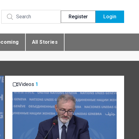
Register
Login
pcoming
All Stories
Videos
1