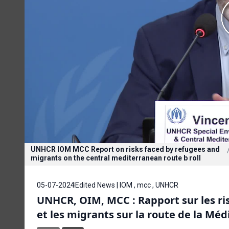
UNHCR IOM MCC Report on risks faced by refugees and
migrants on the central mediterranean route b roll
05-07-2024
Edited News | IOM , mcc , UNHCR
UNHCR, OIM, MCC : Rapport sur les ri
et les migrants sur la route de la Mé