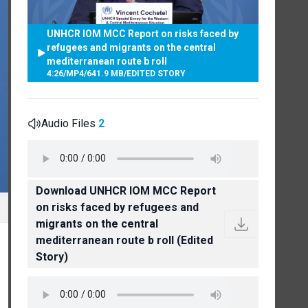
UNHCR IOM MCC Report on risks faced by
refugees and migrants on the central
mediterranean route b roll
4:26
/
MP4
/
641.9 MB
/
EDITED STORY
Audio Files
2
Download UNHCR IOM MCC Report
on risks faced by refugees and
migrants on the central
mediterranean route b roll (Edited
Story)