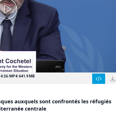
/
4:26
/
MP4
/
641.9 MB
sques auxquels sont confrontés les réfugiés
diterranée centrale