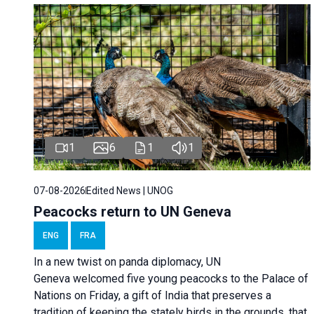
1
6
1
1
07-08-2026
Edited News | UNOG
Peacocks return to UN Geneva
ENG
FRA
In a new twist on panda diplomacy,
UN
Geneva
welcomed five young peacocks to the Palace of
Nations on Friday, a gift of India that preserves a
tradition of keeping the stately birds in the grounds, that