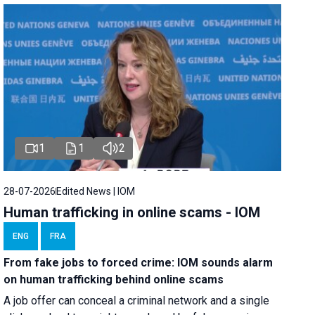
1
1
2
28-07-2026
Edited News | IOM
Human trafficking in online scams - IOM
ENG
FRA
From fake jobs to forced crime: IOM sounds alarm
on human trafficking behind online scams
A job offer can conceal a criminal network and a single