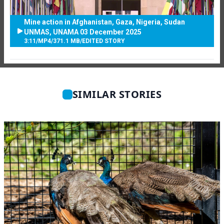
Mine action in Afghanistan, Gaza, Nigeria, Sudan
UNMAS, UNAMA 03 December 2025
3:11
/
MP4
/
371.1 MB
/
EDITED STORY
SIMILAR STORIES