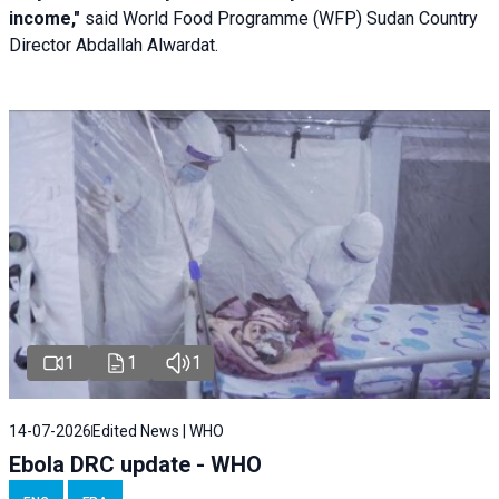
income,"
said World Food Programme (WFP) Sudan Country
Director Abdallah Alwardat.
1
1
1
14-07-2026
Edited News | WHO
Ebola DRC update - WHO