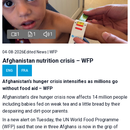
1
1
1
04-08-2026
Edited News | WFP
Afghanistan nutrition crisis – WFP
ENG
FRA
Afghanistan’s hunger crisis intensifies as millions go
without food aid – WFP
Afghanistan’s dire hunger crisis now affects 14 million people
including babies fed on weak tea and a little bread by their
despairing and dirt-poor parents.
In a new alert on Tuesday, the UN World Food Programme
(WFP) said that one in three Afghans is now in the grip of