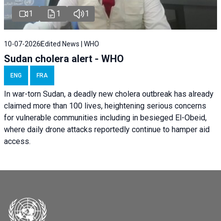
1
1
1
10-07-2026
Edited News | WHO
Sudan cholera alert - WHO
ENG
FRA
In war-torn Sudan, a deadly new cholera outbreak has already
claimed more than 100 lives, heightening serious concerns
for vulnerable communities including in besieged El-Obeid,
where daily drone attacks reportedly continue to hamper aid
access.