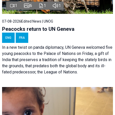
1
6
1
1
07-08-2026
Edited News | UNOG
Peacocks return to UN Geneva
ENG
FRA
In a new twist on panda diplomacy,
UN Geneva
welcomed five
young peacocks to the Palace of Nations on Friday, a gift of
India that preserves a tradition of keeping the stately birds in
the grounds, that predates both the global body and its ill-
fated predecessor, the League of Nations.