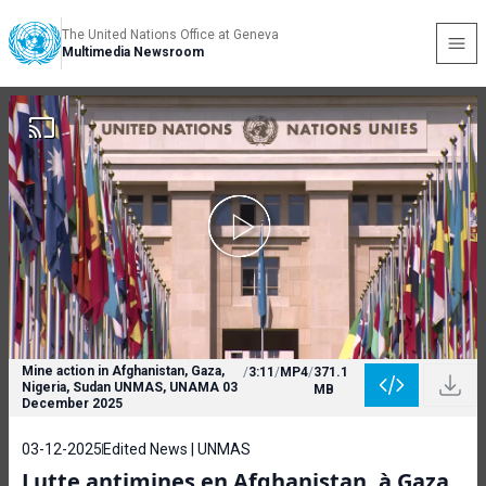
The United Nations Office at Geneva
Multimedia Newsroom
Mine action in Afghanistan, Gaza,
/
3:11
/
MP4
/
371.1
Nigeria, Sudan UNMAS, UNAMA 03
MB
December 2025
03-12-2025
Edited News | UNMAS
Lutte antimines en Afghanistan, à Gaza,