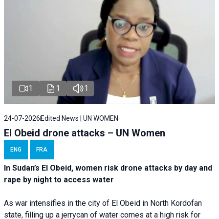
1
1
1
24-07-2026
Edited News | UN WOMEN
El Obeid drone attacks – UN Women
ENG
FRA
In Sudan’s El Obeid, women risk drone attacks by day and
rape by night to access water
As war intensifies in the city of El Obeid in North Kordofan
state, filling up a jerrycan of water comes at a high risk for