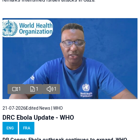
1
1
1
21-07-2026
Edited News | WHO
DRC Ebola Update - WHO
ENG
FRA
DR Congo: Ebola outbreak continues to expand, WHO