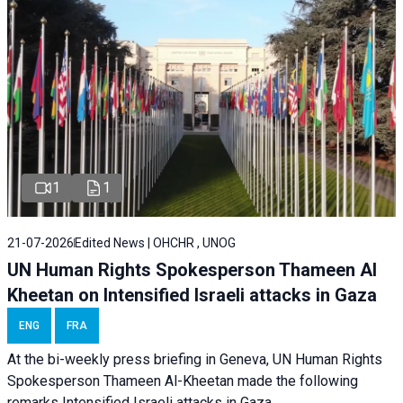
1
1
21-07-2026
Edited News | OHCHR , UNOG
UN Human Rights Spokesperson Thameen Al
Kheetan on Intensified Israeli attacks in Gaza
ENG
FRA
At the bi-weekly press briefing in Geneva, UN Human Rights
Spokesperson Thameen Al-Kheetan made the following
remarks Intensified Israeli attacks in Gaza.