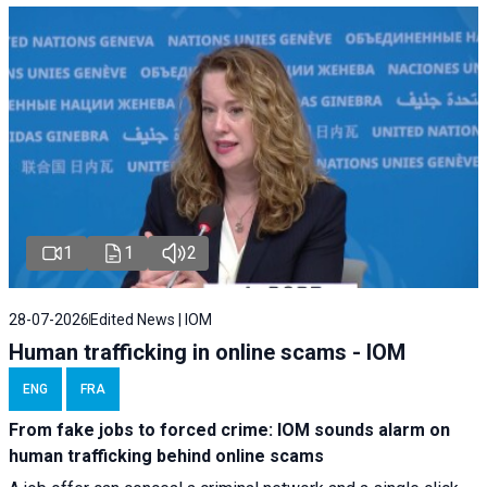
1
1
2
28-07-2026
Edited News | IOM
Human trafficking in online scams - IOM
ENG
FRA
From fake jobs to forced crime: IOM sounds alarm on
human trafficking behind online scams