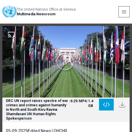
The United Nations Office at Geneva
Multimedia Newsroom
DRC UN report raises spectre of war
/
6:29
/
MP4
/
1.4
crimes and crimes against humanity
GB
in North and South Kivu Ravina
Shamdasani UN Human Rights
Spokesperson
05-09-2025
Edited News | OHCHR