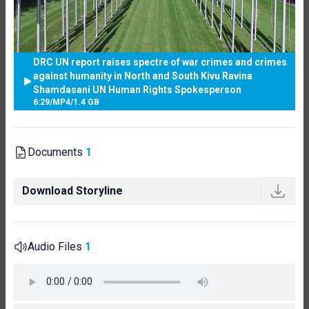
DRC UN report raises spectre of war crimes and crimes
against humanity in North and South Kivu Ravina
Shamdasani UN Human Rights Spokesperson
6:29
/
MP4
/
1.4 GB
Documents
1
Download Storyline
Audio Files
1