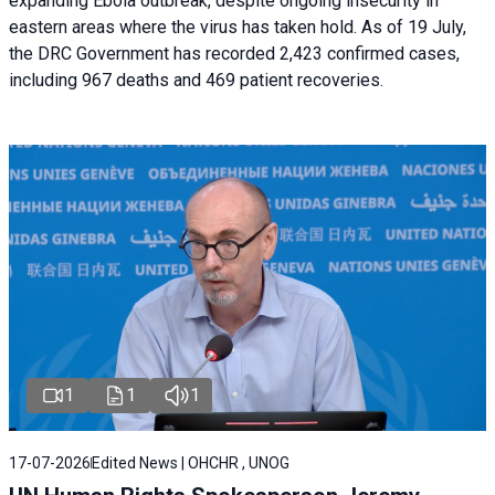
expanding Ebola outbreak, despite ongoing insecurity in
eastern areas where the virus has taken hold. As of 19 July,
the DRC Government has recorded 2,423 confirmed cases,
including 967 deaths and 469 patient recoveries.
1
1
1
17-07-2026
Edited News | OHCHR , UNOG