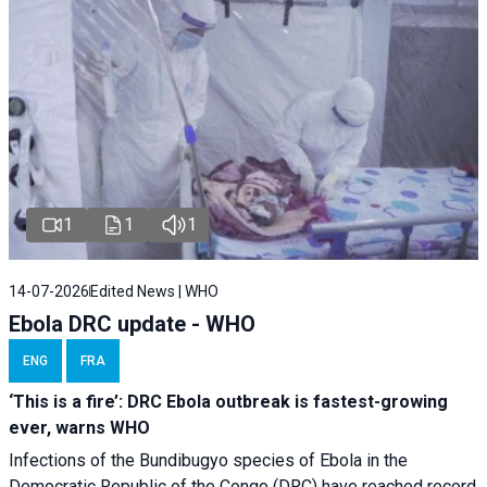
1
1
1
14-07-2026
Edited News | WHO
Ebola DRC update - WHO
ENG
FRA
‘This is a fire’: DRC Ebola outbreak is fastest-growing
ever, warns WHO
Infections of the Bundibugyo species of Ebola in the
Democratic Republic of the Congo (DRC) have reached record