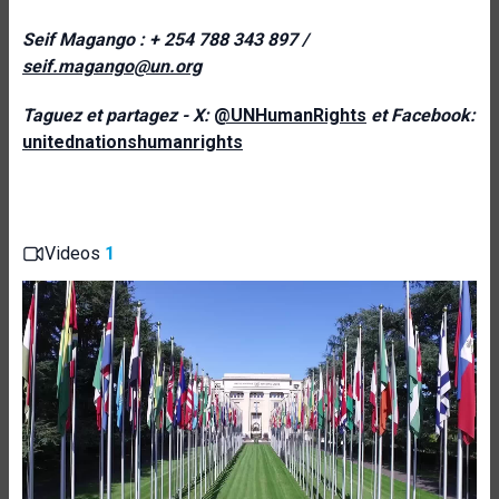
Seif Magango : + 254 788 343 897 /
seif.magango@un.org
Taguez et partagez - X:
@UNHumanRights
et Facebook:
unitednationshumanrights
Videos
1