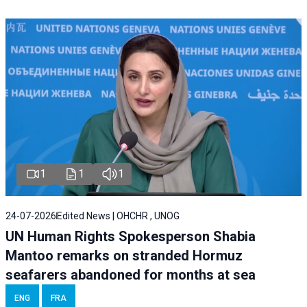
1
1
1
24-07-2026
Edited News | OHCHR , UNOG
UN Human Rights Spokesperson Shabia
Mantoo remarks on stranded Hormuz
seafarers abandoned for months at sea
ENG
FRA