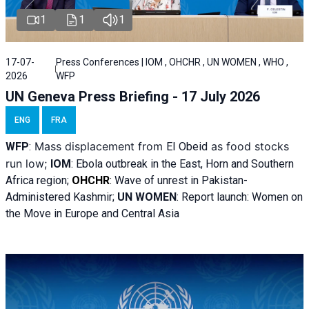
1
1
1
17-07-
Press Conferences | IOM , OHCHR , UN WOMEN , WHO ,
2026
WFP
UN Geneva Press Briefing - 17 July 2026
ENG
FRA
Mass displacement from
as food stocks
WFP
:
El
Obeid
run low;
IOM
:
Ebola outbreak in the East, Horn and Southern
Africa region;
OHCHR
:
Wave of unrest in Pakistan-
Administered Kashmir;
UN WOMEN
: R
eport launch: Women on
the Move in Europe and Central Asia