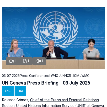
1
1
1
03-07-2026
Press Conferences | WHO , UNHCR , IOM , WMO
UN Geneva Press Briefing - 03 July 2026
ENG
FRA
Rolando Gómez,
Chief of the Press and External Relations
Section, United Nations Information Service (UNIS) at Geneva,