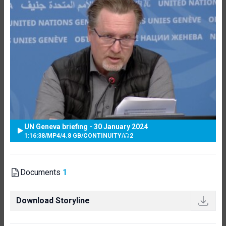
UN Geneva briefing - 30 January 2024
1:16:38
/
MP4
/
4.8 GB
/
CONTINUITY
/
2
Documents
1
Download Storyline