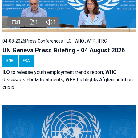
1
1
1
04-08-2026
Press Conferences | ILO , WHO , WFP , IFRC
UN Geneva Press Briefing - 04 August 2026
ENG
FRA
ILO
to release youth employment trends report;
WHO
discusses Ebola treatments;
WFP
highlights Afghan nutrition
crisis