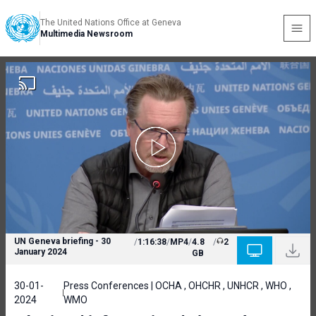
The United Nations Office at Geneva
Multimedia Newsroom
UN Geneva briefing - 30
/
1:16:38
/
MP4
/
4.8
/
2
January 2024
GB
30-01-
Press Conferences | OCHA , OHCHR , UNHCR , WHO ,
2024
WMO