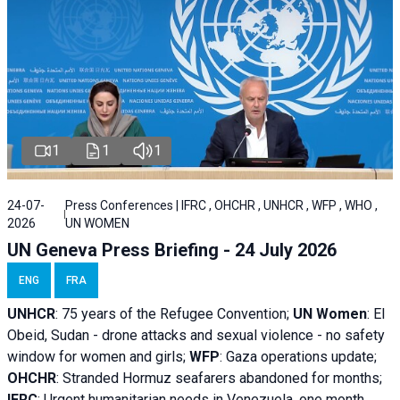
1
1
1
24-07-
Press Conferences | IFRC , OHCHR , UNHCR , WFP , WHO ,
2026
UN WOMEN
UN Geneva Press Briefing - 24 July 2026
ENG
FRA
UNHCR
:
75 years of the Refugee Convention;
UN Women
: El
Obeid, Sudan - d
rone attacks and sexual violence - no safety
window for women and girls;
WFP
:
Gaza operations
update;
OHCHR
:
Stranded Hormuz seafarers abandoned for months;
IFRC
:
Urgent humanitarian needs in Venezuela, one month