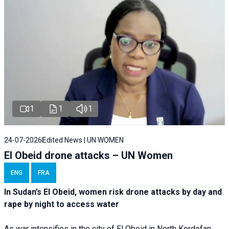
1
1
1
24-07-2026
Edited News | UN WOMEN
El Obeid drone attacks – UN Women
ENG
FRA
In Sudan’s El Obeid, women risk drone attacks by day and
rape by night to access water
As war intensifies in the city of El Obeid in North Kordofan