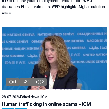
ILO
to release youth employment trends report;
WHO
discusses Ebola treatments;
WFP
highlights Afghan nutrition
crisis
1
1
2
28-07-2026
Edited News | IOM
Human trafficking in online scams - IOM