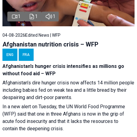
1
1
1
04-08-2026
Edited News | WFP
Afghanistan nutrition crisis – WFP
ENG
FRA
Afghanistan’s hunger crisis intensifies as millions go
without food aid – WFP
Afghanistan’s dire hunger crisis now affects 14 million people
including babies fed on weak tea and a little bread by their
despairing and dirt-poor parents.
In a new alert on Tuesday, the UN World Food Programme
(WFP) said that one in three Afghans is now in the grip of
acute food insecurity and that it lacks the resources to
contain the deepening crisis.