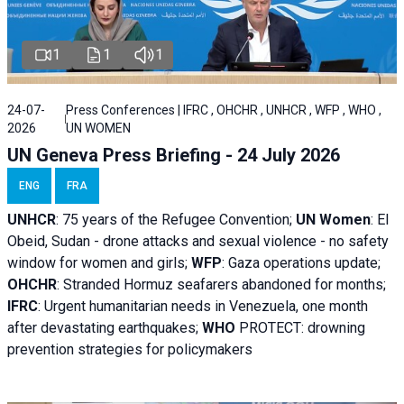
1
1
1
24-07-
Press Conferences | IFRC , OHCHR , UNHCR , WFP , WHO ,
2026
UN WOMEN
UN Geneva Press Briefing - 24 July 2026
ENG
FRA
UNHCR
:
75 years of the Refugee Convention;
UN Women
: El
Obeid, Sudan - d
rone attacks and sexual violence - no safety
window for women and girls;
WFP
:
Gaza operations
update;
OHCHR
:
Stranded Hormuz seafarers abandoned for months;
IFRC
:
Urgent humanitarian needs in Venezuela, one month
after devastating earthquakes;
WHO
PROTECT: drowning
prevention strategies for policymakers