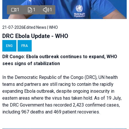
1
1
1
21-07-2026
Edited News | WHO
DRC Ebola Update - WHO
ENG
FRA
DR Congo: Ebola outbreak continues to expand, WHO
sees signs of stabilization
In the Democratic Republic of the Congo (DRC), UN health
teams and partners are still racing to contain the rapidly
expanding Ebola outbreak, despite ongoing insecurity in
eastern areas where the virus has taken hold. As of 19 July,
the DRC Government has recorded 2,423 confirmed cases,
including 967 deaths and 469 patient recoveries.