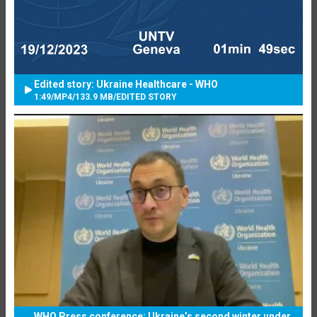
Edited story: Ukraine Healthcare - WHO
1:49
/
MP4
/
133.9 MB
/
EDITED STORY
WHO Press conference: Ukraine’s second winter under