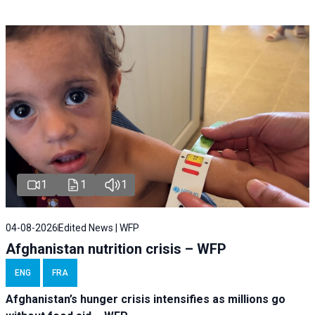
1
1
1
04-08-2026
Edited News | WFP
Afghanistan nutrition crisis – WFP
ENG
FRA
Afghanistan’s hunger crisis intensifies as millions go