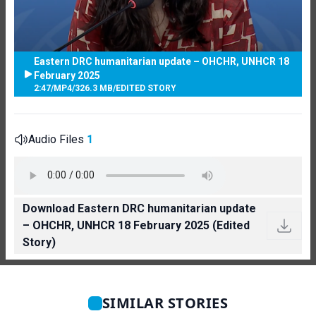
Eastern DRC humanitarian update – OHCHR, UNHCR 18
February 2025
2:47
/
MP4
/
326.3 MB
/
EDITED STORY
Audio Files
1
Download Eastern DRC humanitarian update
– OHCHR, UNHCR 18 February 2025 (Edited
Story)
SIMILAR STORIES