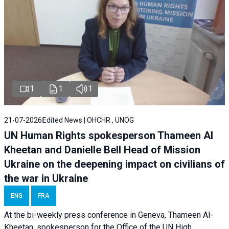
1
1
1
21-07-2026
Edited News | OHCHR , UNOG
UN Human Rights spokesperson Thameen Al
Kheetan and Danielle Bell Head of Mission
Ukraine on the deepening impact on civilians of
the war in Ukraine
ENG
FRA
At the bi-weekly press conference in Geneva, Thameen Al-
Kheetan, spokesperson for the Office of the UN High