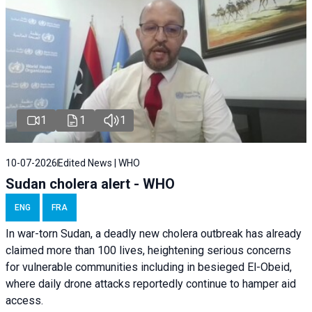
1
1
1
10-07-2026
Edited News | WHO
Sudan cholera alert - WHO
ENG
FRA
In war-torn Sudan, a deadly new cholera outbreak has already
claimed more than 100 lives, heightening serious concerns
for vulnerable communities including in besieged El-Obeid,
where daily drone attacks reportedly continue to hamper aid
access.