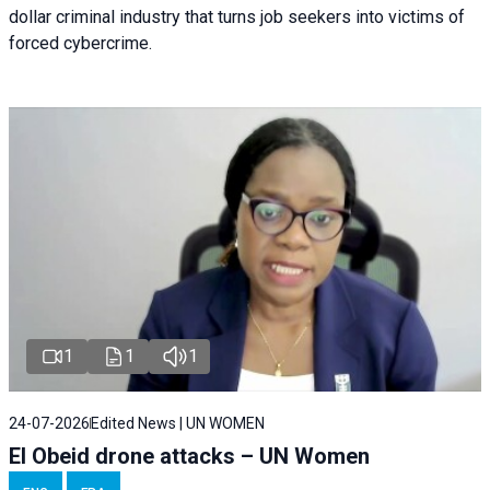
dollar criminal industry that turns job seekers into victims of
forced cybercrime.
1
1
1
24-07-2026
Edited News | UN WOMEN
El Obeid drone attacks – UN Women