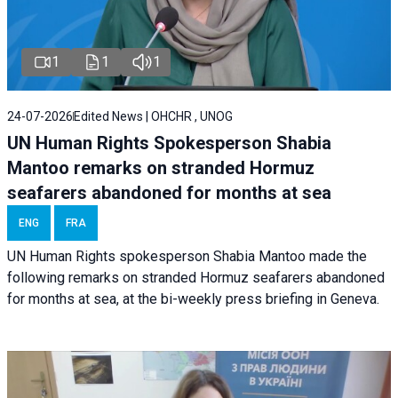
1
1
1
24-07-2026
Edited News | OHCHR , UNOG
UN Human Rights Spokesperson Shabia
Mantoo remarks on stranded Hormuz
seafarers abandoned for months at sea
ENG
FRA
UN Human Rights spokesperson Shabia Mantoo made the
following remarks on stranded Hormuz seafarers abandoned
for months at sea, at the bi-weekly press briefing in Geneva.