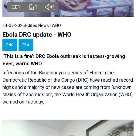
1
1
1
14-07-2026
Edited News | WHO
Ebola DRC update - WHO
ENG
FRA
‘This is a fire’: DRC Ebola outbreak is fastest-growing
ever, warns WHO
Infections of the Bundibugyo species of Ebola in the
Democratic Republic of the Congo (DRC) have reached record
highs and a majority of new cases are coming from “unknown
chains of transmission”, the World Health Organization (WHO)
warned on Tuesday.