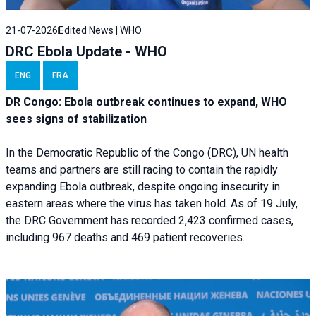
21-07-2026
Edited News | WHO
DRC Ebola Update - WHO
ENG
FRA
DR Congo: Ebola outbreak continues to expand, WHO
sees signs of stabilization
In the Democratic Republic of the Congo (DRC), UN health
teams and partners are still racing to contain the rapidly
expanding Ebola outbreak, despite ongoing insecurity in
eastern areas where the virus has taken hold. As of 19 July,
the DRC Government has recorded 2,423 confirmed cases,
including 967 deaths and 469 patient recoveries.