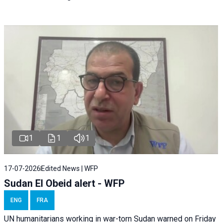
1
1
1
17-07-2026
Edited News | WFP
Sudan El Obeid alert - WFP
ENG
FRA
UN humanitarians working in war-torn Sudan warned on Friday