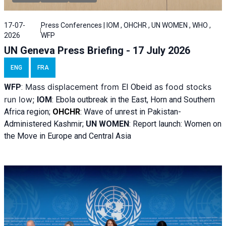
17-07-
Press Conferences | IOM , OHCHR , UN WOMEN , WHO ,
2026
WFP
UN Geneva Press Briefing - 17 July 2026
ENG
FRA
Mass displacement from
as food stocks
WFP
:
El
Obeid
run low;
IOM
:
Ebola outbreak in the East, Horn and Southern
Africa region;
OHCHR
:
Wave of unrest in Pakistan-
Administered Kashmir;
UN WOMEN
: R
eport launch: Women on
the Move in Europe and Central Asia