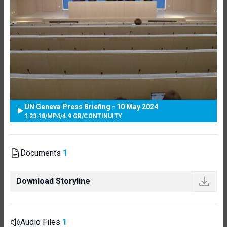
UN Geneva Press Briefing - 10 May 2024
1:23:18
/
MP4
/
4.9 GB
/
CONTINUITY
Documents
1
Download Storyline
Audio Files
1