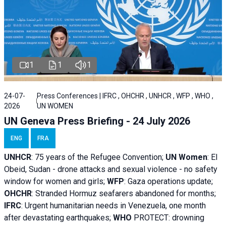
1
1
1
24-07-
Press Conferences | IFRC , OHCHR , UNHCR , WFP , WHO ,
2026
UN WOMEN
UN Geneva Press Briefing - 24 July 2026
ENG
FRA
UNHCR
:
75 years of the Refugee Convention;
UN Women
: El
Obeid, Sudan - d
rone attacks and sexual violence - no safety
window for women and girls;
WFP
:
Gaza operations
update;
OHCHR
:
Stranded Hormuz seafarers abandoned for months;
IFRC
:
Urgent humanitarian needs in Venezuela, one month
after devastating earthquakes;
WHO
PROTECT: drowning