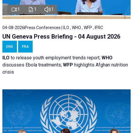
1
1
1
04-08-2026
Press Conferences | ILO , WHO , WFP , IFRC
UN Geneva Press Briefing - 04 August 2026
ENG
FRA
ILO
to release youth employment trends report;
WHO
discusses Ebola treatments;
WFP
highlights Afghan nutrition
crisis