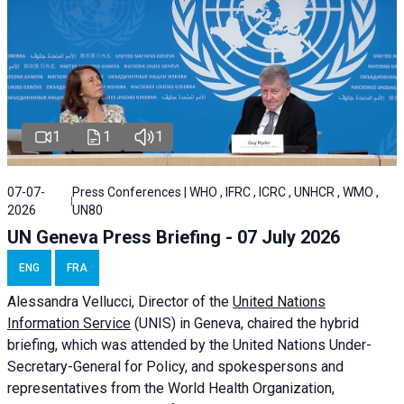
1
1
1
07-07-
Press Conferences | WHO , IFRC , ICRC , UNHCR , WMO ,
2026
UN80
UN Geneva Press Briefing - 07 July 2026
ENG
FRA
Alessandra
Vellucci, Director of the
United Nations
Information Service
(UNIS) in Geneva, chaired the
hybrid
briefing
, which was attended by the United Nations Under-
Secretary-General for Policy, and spokespersons and
representatives from the World Health Organization,