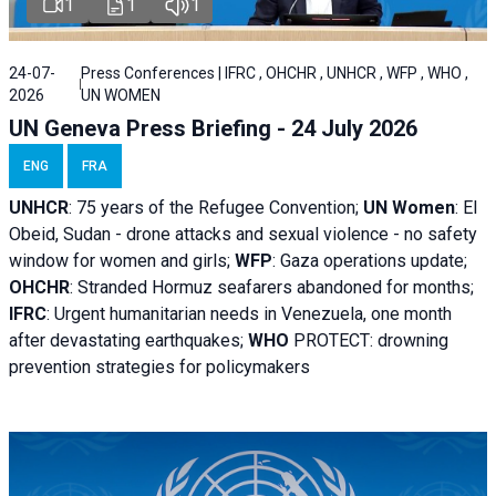
1
1
1
24-07-
Press Conferences | IFRC , OHCHR , UNHCR , WFP , WHO ,
2026
UN WOMEN
UN Geneva Press Briefing - 24 July 2026
ENG
FRA
UNHCR
:
75 years of the Refugee Convention;
UN Women
: El
Obeid, Sudan - d
rone attacks and sexual violence - no safety
window for women and girls;
WFP
:
Gaza operations
update;
OHCHR
:
Stranded Hormuz seafarers abandoned for months;
IFRC
:
Urgent humanitarian needs in Venezuela, one month
after devastating earthquakes;
WHO
PROTECT: drowning
prevention strategies for policymakers