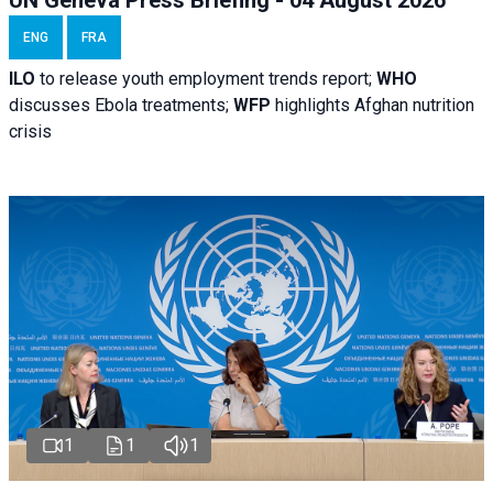
ENG
FRA
ILO
to release youth employment trends report;
WHO
discusses Ebola treatments;
WFP
highlights Afghan nutrition
crisis
1
1
1