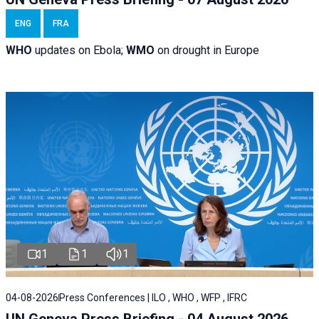
ENG
FRA
WHO
updates on Ebola;
WMO
on drought in Europe
1
1
1
04-08-2026
Press Conferences | ILO , WHO , WFP , IFRC
UN Geneva Press Briefing - 04 August 2026