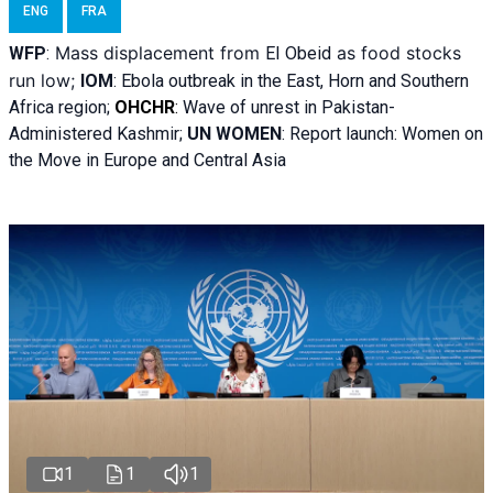
ENG
FRA
Mass displacement from
as food stocks
WFP
:
El
Obeid
run low;
IOM
:
Ebola outbreak in the East, Horn and Southern
Africa region;
OHCHR
:
Wave of unrest in Pakistan-
Administered Kashmir;
UN WOMEN
: R
eport launch: Women on
the Move in Europe and Central Asia
1
1
1