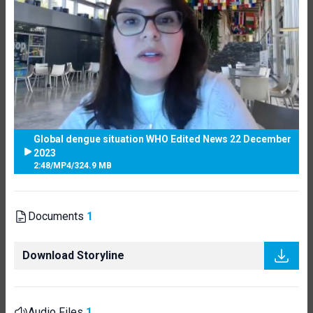
Global dengue situation WHO Edited News 22 December
2023
2:48
/
MP4
/
324.9 MB
Documents
1
Download Storyline
Audio Files
1