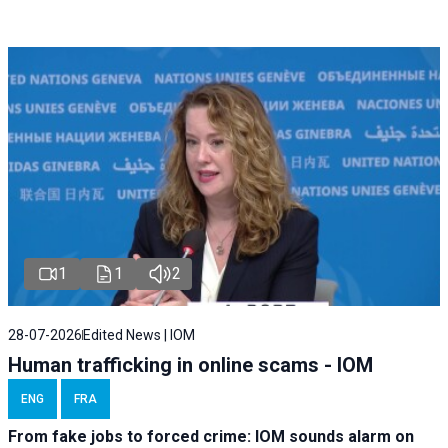
1
1
2
28-07-2026
Edited News | IOM
Human trafficking in online scams - IOM
ENG
FRA
From fake jobs to forced crime: IOM sounds alarm on