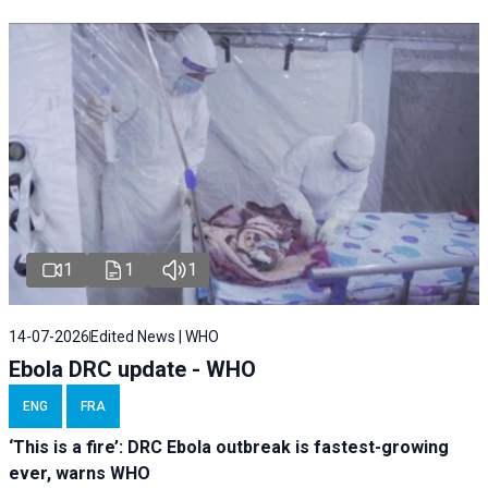
1
1
1
14-07-2026
Edited News | WHO
Ebola DRC update - WHO
ENG
FRA
‘This is a fire’: DRC Ebola outbreak is fastest-growing
ever, warns WHO