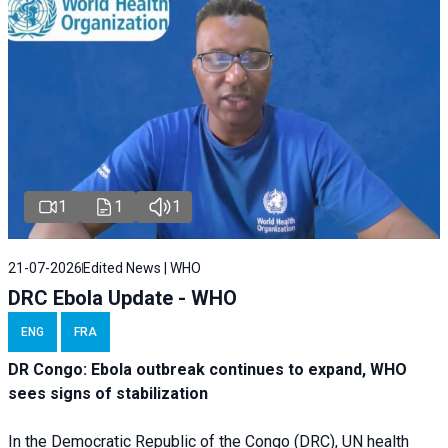
1
1
1
21-07-2026
Edited News | WHO
DRC Ebola Update - WHO
ENG
FRA
DR Congo: Ebola outbreak continues to expand, WHO
sees signs of stabilization
In the Democratic Republic of the Congo (DRC), UN health