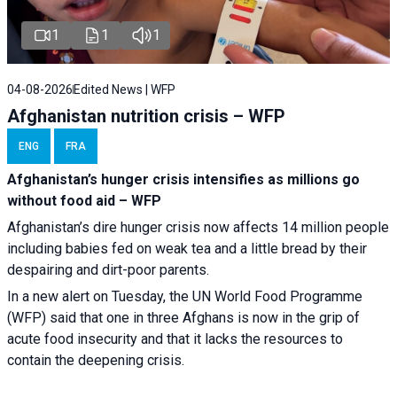
1
1
1
04-08-2026
Edited News | WFP
Afghanistan nutrition crisis – WFP
ENG
FRA
Afghanistan’s hunger crisis intensifies as millions go
without food aid – WFP
Afghanistan’s dire hunger crisis now affects 14 million people
including babies fed on weak tea and a little bread by their
despairing and dirt-poor parents.
In a new alert on Tuesday, the UN World Food Programme
(WFP) said that one in three Afghans is now in the grip of
acute food insecurity and that it lacks the resources to
contain the deepening crisis.