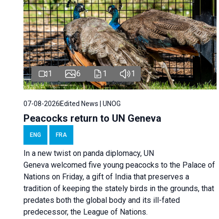
1
6
1
1
07-08-2026
Edited News | UNOG
Peacocks return to UN Geneva
ENG
FRA
In a new twist on panda diplomacy,
UN
Geneva
welcomed five young peacocks to the Palace of
Nations on Friday, a gift of India that preserves a
tradition of keeping the stately birds in the grounds, that
predates both the global body and its ill-fated
predecessor, the League of Nations.