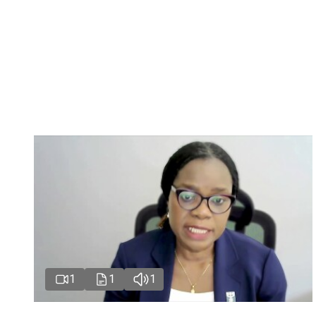
1
1
1