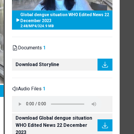
Global dengue situation WHO Edited News 22
December 2023
2:48
/
MP4
/
324.9 MB
Documents
1
Download Storyline
Audio Files
1
Download Global dengue situation
WHO Edited News 22 December
2023