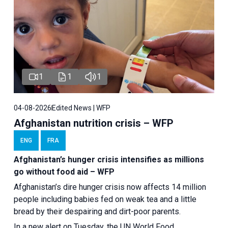
1
1
1
04-08-2026
Edited News | WFP
Afghanistan nutrition crisis – WFP
ENG
FRA
Afghanistan’s hunger crisis intensifies as millions
go without food aid – WFP
Afghanistan’s dire hunger crisis now affects 14 million
people including babies fed on weak tea and a little
bread by their despairing and dirt-poor parents.
In a new alert on Tuesday, the UN World Food