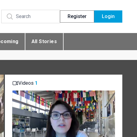
Register
Login
pcoming
All Stories
Videos
1