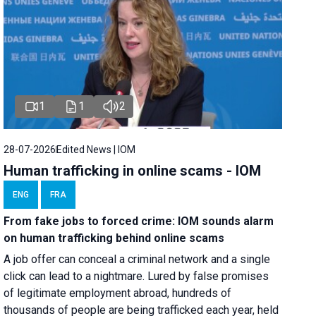
1
1
2
28-07-2026
Edited News | IOM
Human trafficking in online scams - IOM
ENG
FRA
From fake jobs to forced crime: IOM sounds alarm
on human trafficking behind online scams
A job offer can conceal a criminal network and a single
click can lead to a nightmare. Lured by false promises
of legitimate employment abroad, hundreds of
thousands of people are being trafficked each year, held