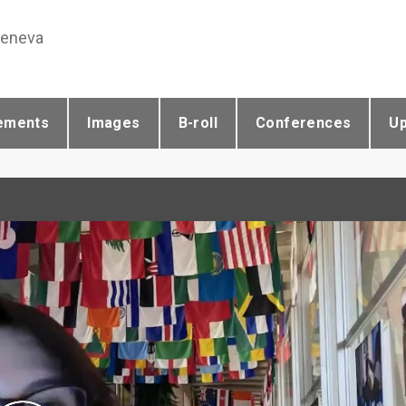
Geneva
ements
Images
B-roll
Conferences
U