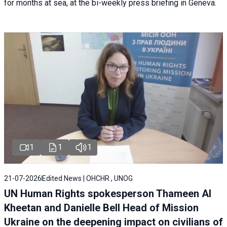
for months at sea, at the bi-weekly press briefing in Geneva.
1
1
1
21-07-2026
Edited News | OHCHR , UNOG
UN Human Rights spokesperson Thameen Al
Kheetan and Danielle Bell Head of Mission
Ukraine on the deepening impact on civilians of