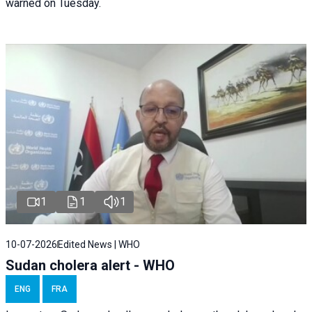
warned on Tuesday.
1
1
1
10-07-2026
Edited News | WHO
Sudan cholera alert - WHO
ENG
FRA