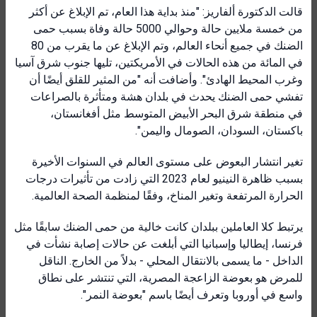
قالت الدكتورة ألفاريز: "منذ بداية هذا العام، تم الإبلاغ عن أكثر
من خمسة ملايين حالة وحوالي 5000 حالة وفاة بسبب حمى
الضنك في جميع أنحاء العالم، وتم الإبلاغ عن ما يقرب من 80
في المائة من هذه الحالات في الأمريكتين، تليها جنوب شرق آسيا
وغرب المحيط الهادئ". وأضافت أنه "من المثير للقلق أيضًا أن
تفشي حمى الضنك يحدث في بلدان هشة ومتأثرة بالصراعات
في منطقة شرق البحر الأبيض المتوسط مثل أفغانستان،
باكستان، السودان، الصومال واليمن".
تغير انتشار البعوض على مستوى العالم في السنوات الأخيرة
بسبب ظاهرة النينيو لعام 2023 التي زادت من تأثيرات درجات
الحرارة المرتفعة وتغير المناخ، وفقًا لمنظمة الصحة العالمية.
يرتبط كلا العاملين ببلدان كانت خالية من حمى الضنك سابقًا مثل
فرنسا، إيطاليا وإسبانيا التي أبلغت عن حالات إصابة نشأت في
الداخل - ما يسمى بالانتقال المحلي - بدلاً من الخارج. الناقل
للمرض هو بعوضة الزاعجة المصرية، التي تنتشر على نطاق
واسع في أوروبا وتعرف أيضًا باسم "بعوضة النمر".