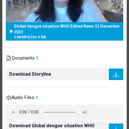
Global dengue situation WHO Edited News 22 December
2023
2:48
/
MP4
/
324.9 MB
Documents
1
Download Storyline
Audio Files
1
Download Global dengue situation WHO