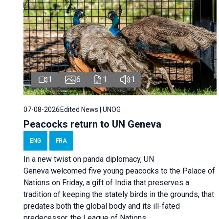
1
6
1
1
07-08-2026
Edited News | UNOG
Peacocks return to UN Geneva
ENG
FRA
In a new twist on panda diplomacy,
UN
Geneva
welcomed five young peacocks to the Palace of
Nations on Friday, a gift of India that preserves a
tradition of keeping the stately birds in the grounds, that
predates both the global body and its ill-fated
predecessor, the League of Nations.