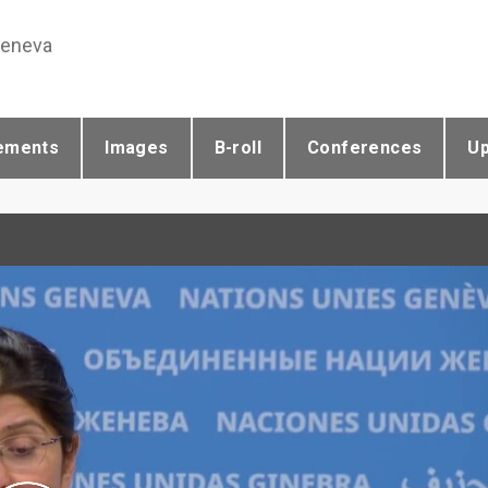
Geneva
ements
Images
B-roll
Conferences
U