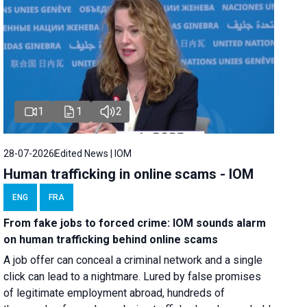
1
1
2
28-07-2026
Edited News | IOM
Human trafficking in online scams - IOM
ENG
FRA
From fake jobs to forced crime: IOM sounds alarm
on human trafficking behind online scams
A job offer can conceal a criminal network and a single
click can lead to a nightmare. Lured by false promises
of legitimate employment abroad, hundreds of