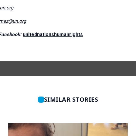
@un.org
omez@un.org
Facebook:
unitednationshumanrights
SIMILAR STORIES