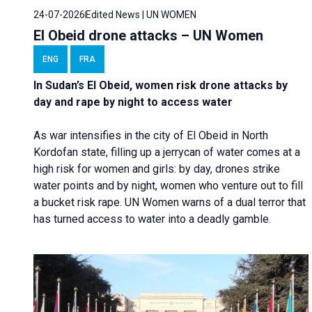
24-07-2026
Edited News | UN WOMEN
El Obeid drone attacks – UN Women
ENG
FRA
In Sudan’s El Obeid, women risk drone attacks by
day and rape by night to access water
As war intensifies in the city of El Obeid in North
Kordofan state, filling up a jerrycan of water comes at a
high risk for women and girls: by day, drones strike
water points and by night, women who venture out to fill
a bucket risk rape. UN Women warns of a dual terror that
has turned access to water into a deadly gamble.