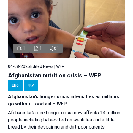
1
1
1
04-08-2026
Edited News | WFP
Afghanistan nutrition crisis – WFP
ENG
FRA
Afghanistan’s hunger crisis intensifies as millions
go without food aid – WFP
Afghanistan’s dire hunger crisis now affects 14 million
people including babies fed on weak tea and a little
bread by their despairing and dirt-poor parents.