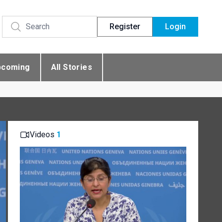
Register
Login
pcoming
All Stories
Videos
1