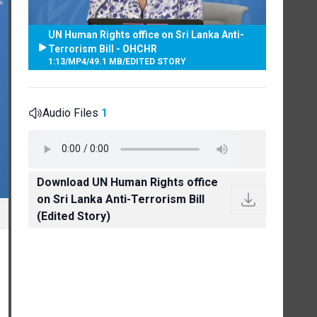
UN Human Rights office on Sri Lanka Anti-
Terrorism Bill - OHCHR
1:13
/
MP4
/
49.1 MB
/
EDITED STORY
Audio Files
1
Download UN Human Rights office
on Sri Lanka Anti-Terrorism Bill
(Edited Story)