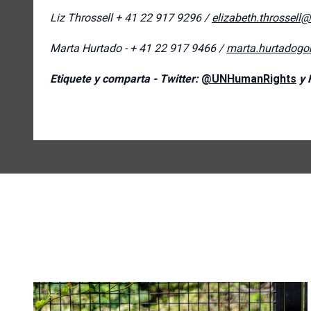
Liz Throssell
+ 41 22 917 9296 /
elizabeth.throssell
Marta Hurtado - + 41 22 917 9466 /
marta.hurtadog
Etiquete y comparta - Twitter:
@UNHumanRights
y 