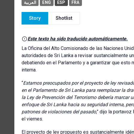
العربية
ENG
ESP
FRA
Story
Shotlist
Este texto ha sido traducido automáticamente.
La Oficina del Alto Comisionado de las Naciones Uni
autoridades de Sri Lanka a revisar sustancialmente un
debatiendo en el Parlamento y a garantizar que esto 
interna.
“
Estamos preocupados por el proyecto de ley revisado
en el Parlamento de Sri Lanka para reemplazar la dr
la Ley de Prevención del Terrorismo debería marcar un
enfoque de Sri Lanka hacia su seguridad interna, pero
patrones de violaciones del pasado
,” dijo la portavo
el viernes.
El proyecto de ley propuesto es sustancialmente idén