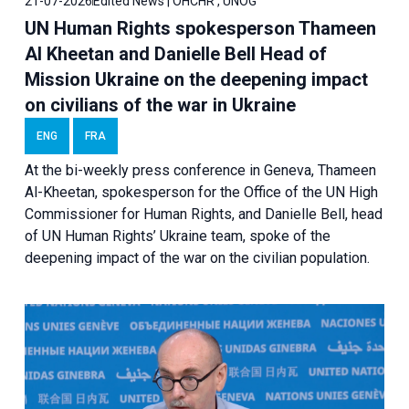
21-07-2026
Edited News | OHCHR , UNOG
UN Human Rights spokesperson Thameen
Al Kheetan and Danielle Bell Head of
Mission Ukraine on the deepening impact
on civilians of the war in Ukraine
ENG
FRA
At the bi-weekly press conference in Geneva, Thameen
Al-Kheetan, spokesperson for the Office of the UN High
Commissioner for Human Rights, and Danielle Bell, head
of UN Human Rights’ Ukraine team, spoke of the
deepening impact of the war on the civilian population.