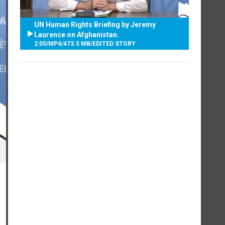
UN Human Rights Briefing by Jeremy
Laurence on Afghanistan.
2:05
/
MP4
/
473.5 MB
/
EDITED STORY