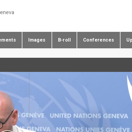
Geneva
ements
Images
B-roll
Conferences
U