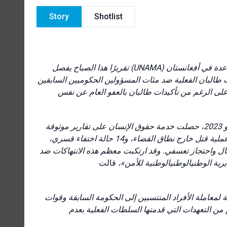
Story
Shotlist
نشرت دائرة حقوق الإنسان التابعة لبعثة الأمم المتحدة لتقديم المساعدة في أفغانستان (UNAMA) تقريرًا هذا الصباح يفصل
طالبان الفعلية ضد مئات المسؤولين الحكوميين السابقين
ت على الرغم من تأكيدات طالبان بالعفو العام عن نفس
«بين استيلاء طالبان على السلطة في 15 أغسطس 2021 و30 يونيووو 2023، حصلت خدمة حقوق الإنسان على تقارير موثوقة
تفيد بأن أعضاء سلطات الأمر الواقع كانوا مسؤولينولينولين عن 218 عملية قتل خارج نطاق القضاء، و14 حالة اختفاء قسري،
وقد ارتكبت معظم هذه الانتهاكات ضد
رية الوطنيالوطنيالوطنية للأمن
قالت
«لمعاملة الأفراد المنتسبين إلى الحكومة السابقة وقوات
 من التعهدات التي قدمتها السلطات الفعلية بعدم