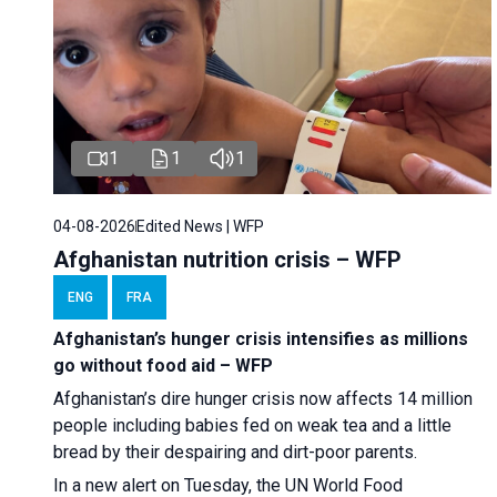
1
1
1
04-08-2026
Edited News | WFP
Afghanistan nutrition crisis – WFP
ENG
FRA
Afghanistan’s hunger crisis intensifies as millions
go without food aid – WFP
Afghanistan’s dire hunger crisis now affects 14 million
people including babies fed on weak tea and a little
bread by their despairing and dirt-poor parents.
In a new alert on Tuesday, the UN World Food