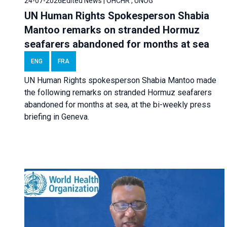
24-07-2026
Edited News | OHCHR , UNOG
UN Human Rights Spokesperson Shabia
Mantoo remarks on stranded Hormuz
seafarers abandoned for months at sea
ENG
FRA
UN Human Rights spokesperson Shabia Mantoo made
the following remarks on stranded Hormuz seafarers
abandoned for months at sea, at the bi-weekly press
briefing in Geneva.