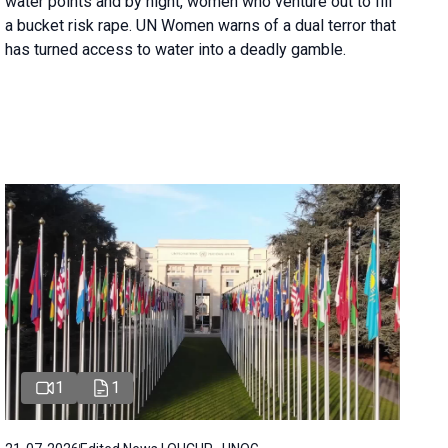
water points and by night, women who venture out to fill
a bucket risk rape. UN Women warns of a dual terror that
has turned access to water into a deadly gamble.
1
1