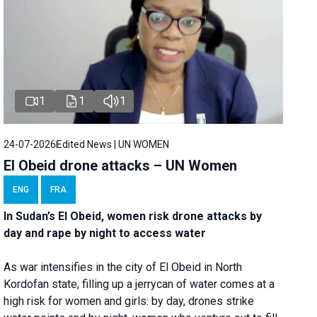
1
1
1
24-07-2026
Edited News | UN WOMEN
El Obeid drone attacks – UN Women
ENG
FRA
In Sudan’s El Obeid, women risk drone attacks by
day and rape by night to access water
As war intensifies in the city of El Obeid in North
Kordofan state, filling up a jerrycan of water comes at a
high risk for women and girls: by day, drones strike