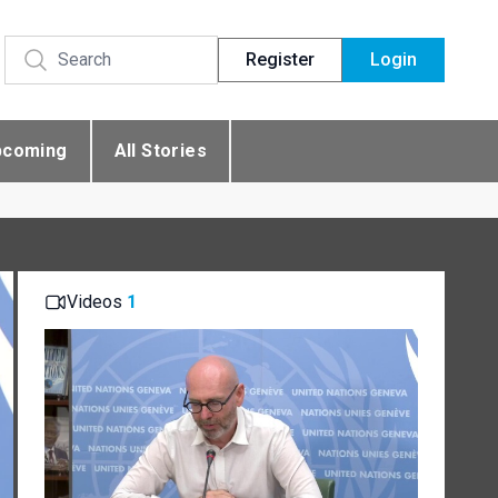
Register
Login
pcoming
All Stories
Videos
1