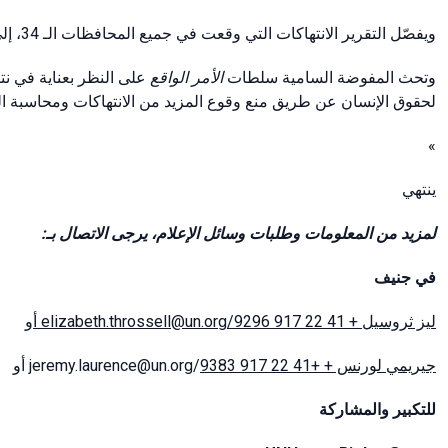
ويفصّل التقرير الانتهاكات التي وقعت في جميع المحافظات الـ 34، إلى جانب شهادات الضحايا وعائلاتهم.
وتحث المفوضة السامية سلطات
الأمر الواقع
على النظر بعناية في نتائ
لحقوق الإنسان عن طريق منع وقوع المزيد من الانتهاكات ومحاسبة ال.
»
ينتهي
لمزيد من المعلومات وطلبات وسائل الإعلام، يرجى الاتصال بـ:
في جنيف
ليز ثروسيل + 41 22 917 9296/elizabeth.throssell@un.org أو
/jeremy.laurence@un.org أو
+41 22 917 9383
جيريمي لورنس +
للتكبير
والمشاركة