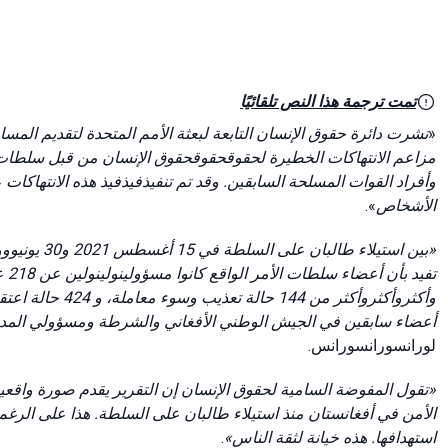
تمت ترجمة هذا النص تلقائيًا
«
مزاعم الانتهاكات الخطيرة لحقوقحقوقحقوق الإنسان من قبل سلطات 
وأفراد القوات المسلحة السابقين. وقد تم تنفيذفيذفيذ هذه الانتهاكا
».
الأشخاص
وأكثروأكثروأكثر من 144 حالة تعذيب وسوء معاملة، و 424 حالة اعتقال واحتجاز تعسفي.
أعضاء سابقين في الجيش الوطني الأفغاني والشرطة ومسؤولي المدي»،
لورانسورانسورانس.
تقول المفوضة السامية لحقوق الإنسان إن التقرير يقدم صورة واقعية 
الأمن في أفغانستان منذ استيلاء طالبان على السلطة. هذا على الرغم
.
استهدافها. هذه خيانة لثقة الناس»