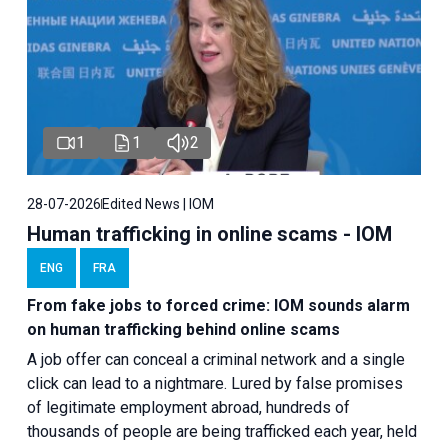
1
1
2
28-07-2026
Edited News | IOM
Human trafficking in online scams - IOM
ENG
FRA
From fake jobs to forced crime: IOM sounds alarm
on human trafficking behind online scams
A job offer can conceal a criminal network and a single
click can lead to a nightmare. Lured by false promises
of legitimate employment abroad, hundreds of
thousands of people are being trafficked each year, held