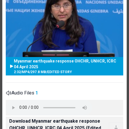
Myanmar earthquake response OHCHR, UNHCR, ICRC
04 April 2025
2:32
/
MP4
/
297.8 MB
/
EDITED STORY
Audio Files
1
Download Myanmar earthquake response
OHCHR, UNHCR, ICRC 04 April 2025 (Edited