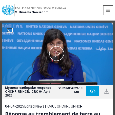
The United Nations Office at Geneva
Multimedia Newsroom
Myanmar earthquake response
/
2:32
/
MP4
/
297.8
OHCHR, UNHCR, ICRC 04 April
MB
2025
04-04-2025
Edited News | ICRC , OHCHR , UNHCR
Réponse au tremblement de terre au