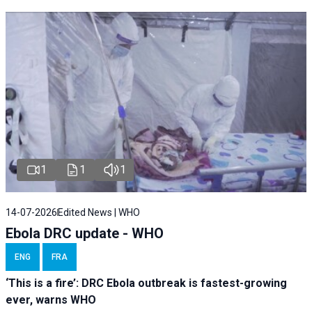
1
1
1
14-07-2026
Edited News | WHO
Ebola DRC update - WHO
ENG
FRA
‘This is a fire’: DRC Ebola outbreak is fastest-growing
ever, warns WHO