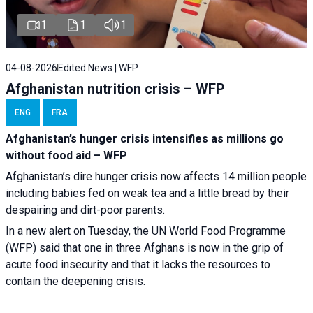
1
1
1
04-08-2026
Edited News | WFP
Afghanistan nutrition crisis – WFP
ENG
FRA
Afghanistan’s hunger crisis intensifies as millions go
without food aid – WFP
Afghanistan’s dire hunger crisis now affects 14 million people
including babies fed on weak tea and a little bread by their
despairing and dirt-poor parents.
In a new alert on Tuesday, the UN World Food Programme
(WFP) said that one in three Afghans is now in the grip of
acute food insecurity and that it lacks the resources to
contain the deepening crisis.