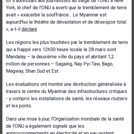
En s'adressant aux journalistes au siège de l'ONU à New
York, le chef de l'ONU a averti que le tremblement de terre
avait « exacerbé la souffrance... Le Myanmar est
aujourd'hui le théâtre de dévastation et de désespoir total
», a-t-il
déclaré
Les régions les plus touchées par le tremblement de terre
qui a frappé vers 12h50 heure locale le 28 mars sont
Mandalay – la deuxième ville du pays et abritant 1,2
million de personnes – Sagaing, Nay Pyi Taw, Bago,
Magway, Shan Sud et Est.
Les évaluations ont montré une destruction généralisée à
travers le centre du Myanmar des infrastructures critiques
- y compris les installations de santé, les réseaux routiers
et les ponts.
Dans une mise à jour, l'Organisation mondiale de la santé
de l'ONU a également signalé que les
approvisionnements en électricité et en eau restent