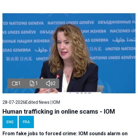
1
1
2
28-07-2026
Edited News | IOM
Human trafficking in online scams - IOM
ENG
FRA
From fake jobs to forced crime: IOM sounds alarm on