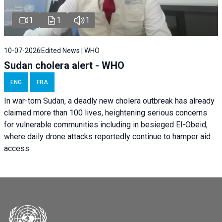
1
1
1
10-07-2026
Edited News | WHO
Sudan cholera alert - WHO
ENG
FRA
In war-torn Sudan, a deadly new cholera outbreak has already
claimed more than 100 lives, heightening serious concerns
for vulnerable communities including in besieged El-Obeid,
where daily drone attacks reportedly continue to hamper aid
access.