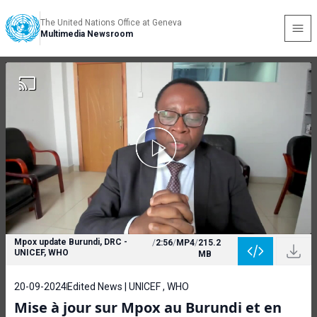
The United Nations Office at Geneva
Multimedia Newsroom
Mpox update Burundi, DRC -
/
2:56
/
MP4
/
215.2
UNICEF, WHO
MB
20-09-2024
Edited News | UNICEF , WHO
Mise à jour sur Mpox au Burundi et en