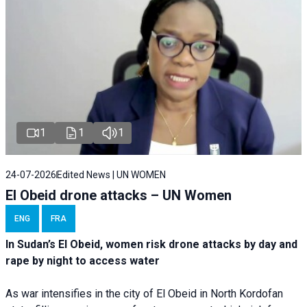
1
1
1
24-07-2026
Edited News | UN WOMEN
El Obeid drone attacks – UN Women
ENG
FRA
In Sudan’s El Obeid, women risk drone attacks by day and
rape by night to access water
As war intensifies in the city of El Obeid in North Kordofan