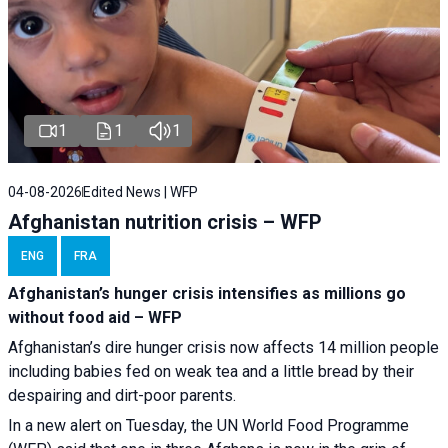
1
1
1
04-08-2026
Edited News | WFP
Afghanistan nutrition crisis – WFP
ENG
FRA
Afghanistan’s hunger crisis intensifies as millions go
without food aid – WFP
Afghanistan’s dire hunger crisis now affects 14 million people
including babies fed on weak tea and a little bread by their
despairing and dirt-poor parents.
In a new alert on Tuesday, the UN World Food Programme