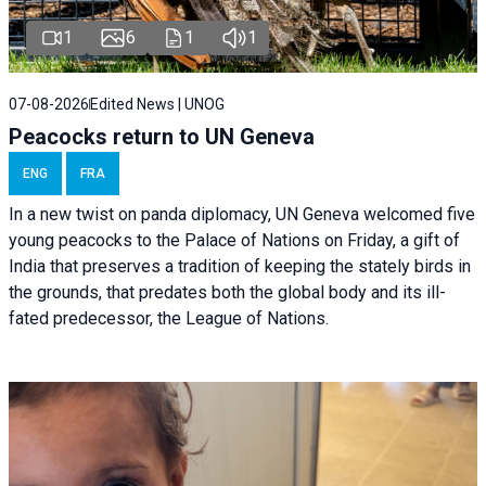
1
6
1
1
07-08-2026
Edited News | UNOG
Peacocks return to UN Geneva
ENG
FRA
In a new twist on panda diplomacy,
UN Geneva
welcomed five
young peacocks to the Palace of Nations on Friday, a gift of
India that preserves a tradition of keeping the stately birds in
the grounds, that predates both the global body and its ill-
fated predecessor, the League of Nations.