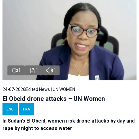
1
1
1
24-07-2026
Edited News | UN WOMEN
El Obeid drone attacks – UN Women
ENG
FRA
In Sudan’s El Obeid, women risk drone attacks by day and
rape by night to access water