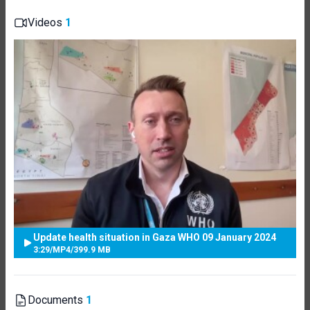
Videos
1
Update health situation in Gaza WHO 09 January 2024
3:29
/
MP4
/
399.9 MB
Documents
1