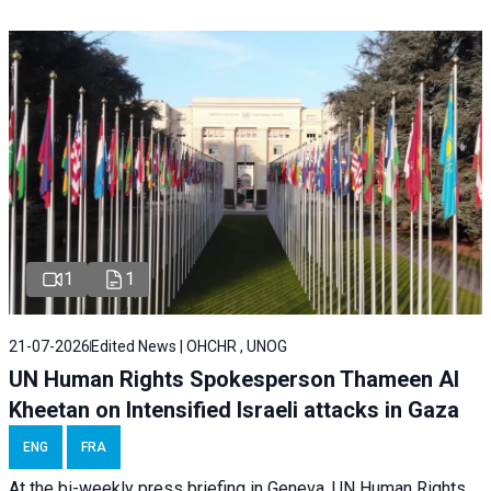
1
1
21-07-2026
Edited News | OHCHR , UNOG
UN Human Rights Spokesperson Thameen Al
Kheetan on Intensified Israeli attacks in Gaza
ENG
FRA
At the bi-weekly press briefing in Geneva, UN Human Rights