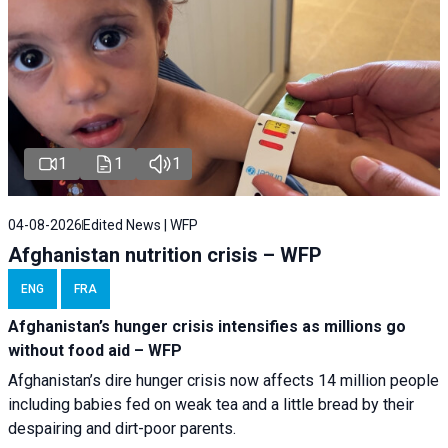
1
1
1
04-08-2026
Edited News | WFP
Afghanistan nutrition crisis – WFP
ENG
FRA
Afghanistan’s hunger crisis intensifies as millions go
without food aid – WFP
Afghanistan’s dire hunger crisis now affects 14 million people
including babies fed on weak tea and a little bread by their
despairing and dirt-poor parents.