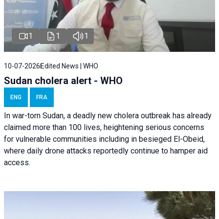
1
1
1
10-07-2026
Edited News | WHO
Sudan cholera alert - WHO
ENG
FRA
In war-torn Sudan, a deadly new cholera outbreak has already
claimed more than 100 lives, heightening serious concerns
for vulnerable communities including in besieged El-Obeid,
where daily drone attacks reportedly continue to hamper aid
access.