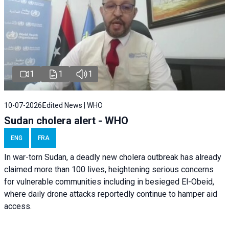
1
1
1
10-07-2026
Edited News | WHO
Sudan cholera alert - WHO
ENG
FRA
In war-torn Sudan, a deadly new cholera outbreak has already
claimed more than 100 lives, heightening serious concerns
for vulnerable communities including in besieged El-Obeid,
where daily drone attacks reportedly continue to hamper aid
access.