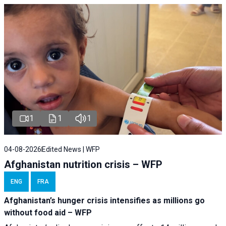
1
1
1
04-08-2026
Edited News | WFP
Afghanistan nutrition crisis – WFP
ENG
FRA
Afghanistan’s hunger crisis intensifies as millions go
without food aid – WFP