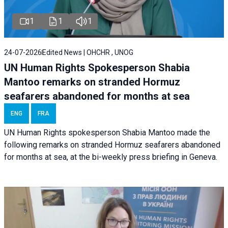
1
1
1
24-07-2026
Edited News | OHCHR , UNOG
UN Human Rights Spokesperson Shabia
Mantoo remarks on stranded Hormuz
seafarers abandoned for months at sea
ENG
FRA
UN Human Rights spokesperson Shabia Mantoo made the
following remarks on stranded Hormuz seafarers abandoned
for months at sea, at the bi-weekly press briefing in Geneva.