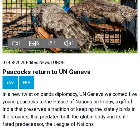
1
6
1
1
07-08-2026
Edited News | UNOG
Peacocks return to UN Geneva
ENG
FRA
In a new twist on panda diplomacy,
UN Geneva
welcomed five
young peacocks to the Palace of Nations on Friday, a gift of
India that preserves a tradition of keeping the stately birds in
the grounds, that predates both the global body and its ill-
fated predecessor, the League of Nations.