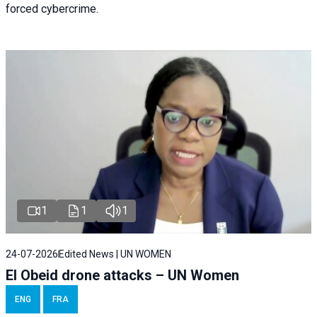
forced cybercrime.
1
1
1
24-07-2026
Edited News | UN WOMEN
El Obeid drone attacks – UN Women
ENG
FRA