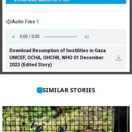
4:09
/
MP4
/
482 MB
/
EDITED STORY
Audio Files
1
Download Resumption of hostilities in Gaza
UNICEF, OCHA, OHCHR, WHO 01 December
2023 (Edited Story)
SIMILAR STORIES