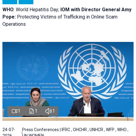
WHO
: World Hepatitis Day;
IOM with
Director General Amy
Pope:
Protecting Victims of Trafficking in Online Scam
Operations
1
1
1
24-07-
Press Conferences | IFRC , OHCHR , UNHCR , WFP , WHO ,
2026
UN WOMEN