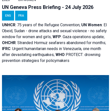
UN Geneva Press Briefing - 24 July 2026
ENG
FRA
UNHCR
:
75 years of the Refugee Convention;
UN Women
: El
Obeid, Sudan - d
rone attacks and sexual violence - no safety
window for women and girls;
WFP
:
Gaza operations
update;
OHCHR
:
Stranded Hormuz seafarers abandoned for months;
IFRC
:
Urgent humanitarian needs in Venezuela, one month
after devastating earthquakes;
WHO
PROTECT: drowning
prevention strategies for policymakers