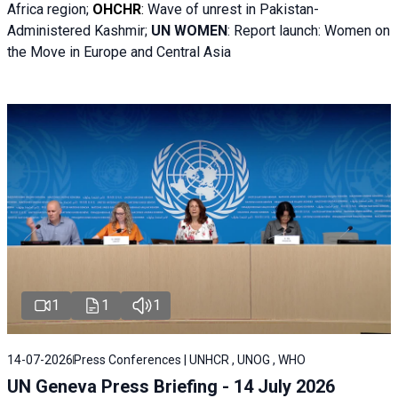
Africa region;
OHCHR
:
Wave of unrest in Pakistan-
Administered Kashmir;
UN WOMEN
: R
eport launch: Women on
the Move in Europe and Central Asia
1
1
1
14-07-2026
Press Conferences | UNHCR , UNOG , WHO
UN Geneva Press Briefing - 14 July 2026