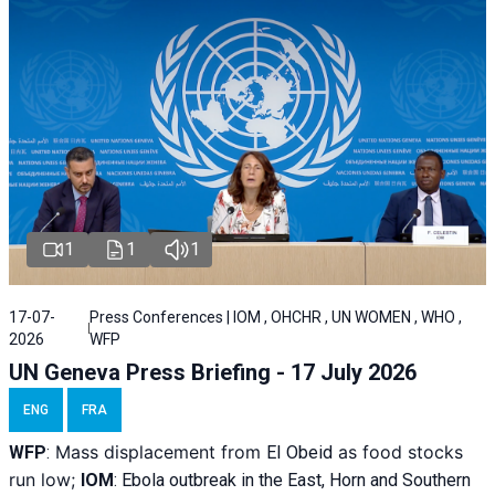
1
1
1
17-07-
Press Conferences | IOM , OHCHR , UN WOMEN , WHO ,
2026
WFP
UN Geneva Press Briefing - 17 July 2026
ENG
FRA
Mass displacement from
as food stocks
WFP
:
El
Obeid
run low;
IOM
:
Ebola outbreak in the East, Horn and Southern