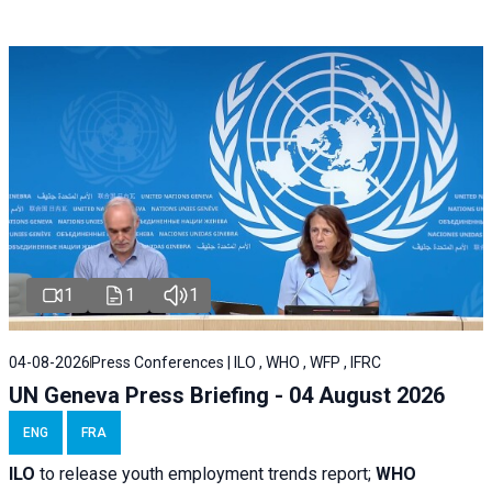
1
1
1
04-08-2026
Press Conferences | ILO , WHO , WFP , IFRC
UN Geneva Press Briefing - 04 August 2026
ENG
FRA
ILO
to release youth employment trends report;
WHO