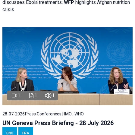
discusses Ebola treatments;
WFP
highlights Afghan nutrition
crisis
1
1
1
28-07-2026
Press Conferences | IMO , WHO
UN Geneva Press Briefing - 28 July 2026
ENG
FRA