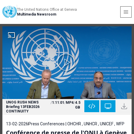
The United Nations Office at Geneva
Multimedia Newsroom
UNOG RUSH NEWS
/
1:11:01
/
MP4
/
4.5
Briefing 13FEB2026
GB
CONTINUITY
13-02-2026
Press Conferences | OHCHR , UNHCR , UNICEF , WFP
Conférence de presse de l'ONU à Genève