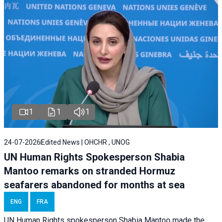
1
1
1
24-07-2026
Edited News | OHCHR , UNOG
UN Human Rights Spokesperson Shabia
Mantoo remarks on stranded Hormuz
seafarers abandoned for months at sea
ENG
FRA
UN Human Rights spokesperson Shabia Mantoo made the