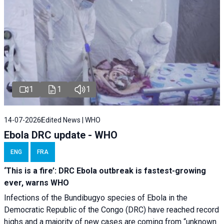
1
1
1
14-07-2026
Edited News | WHO
Ebola DRC update - WHO
ENG
FRA
‘This is a fire’: DRC Ebola outbreak is fastest-growing
ever, warns WHO
Infections of the Bundibugyo species of Ebola in the
Democratic Republic of the Congo (DRC) have reached record
highs and a majority of new cases are coming from “unknown