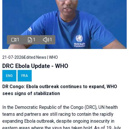
1
1
1
21-07-2026
Edited News | WHO
DRC Ebola Update - WHO
ENG
FRA
DR Congo: Ebola outbreak continues to expand, WHO
sees signs of stabilization
In the Democratic Republic of the Congo (DRC), UN health
teams and partners are still racing to contain the rapidly
expanding Ebola outbreak, despite ongoing insecurity in
eastern areas where the virus has taken hold. As of 19 July,