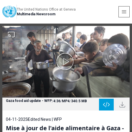
The United Nations Office at Geneva
Multimedia Newsroom
Gaza food aid update - WFP
/
4:36
/
MP4
/
340.5 MB
04-11-2025
Edited News | WFP
Mise à jour de l'aide alimentaire à Gaza -