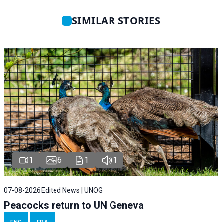
SIMILAR STORIES
1
6
1
1
07-08-2026
Edited News | UNOG
Peacocks return to UN Geneva