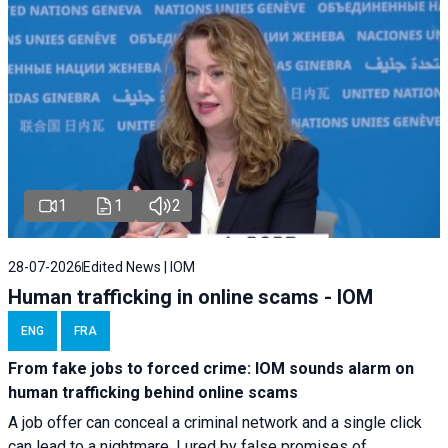
1
1
2
28-07-2026
Edited News | IOM
Human trafficking in online scams - IOM
ENG
FRA
From fake jobs to forced crime: IOM sounds alarm on
human trafficking behind online scams
A job offer can conceal a criminal network and a single click
can lead to a nightmare. Lured by false promises of