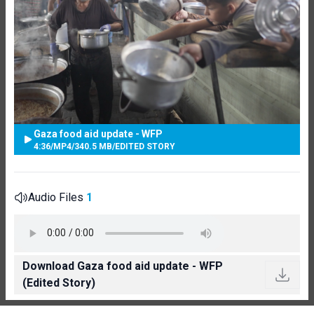
Gaza food aid update - WFP
4:36
/
MP4
/
340.5 MB
/
EDITED STORY
Audio Files
1
Download Gaza food aid update - WFP
(Edited Story)