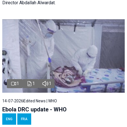
Director Abdallah Alwardat.
1
1
1
14-07-2026
Edited News | WHO
Ebola DRC update - WHO
ENG
FRA