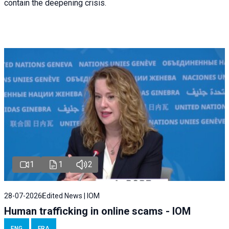
contain the deepening crisis.
1
1
2
28-07-2026
Edited News | IOM
Human trafficking in online scams - IOM
ENG
FRA