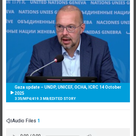
Gaza update – UNDP, UNICEF, OCHA, ICRC 14 October
2025
3:35
/
MP4
/
419.3 MB
/
EDITED STORY
Audio Files
1