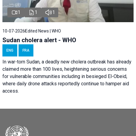
1
1
1
10-07-2026
Edited News | WHO
Sudan cholera alert - WHO
ENG
FRA
In war-torn Sudan, a deadly new cholera outbreak has already
claimed more than 100 lives, heightening serious concerns
for vulnerable communities including in besieged El-Obeid,
where daily drone attacks reportedly continue to hamper aid
access.