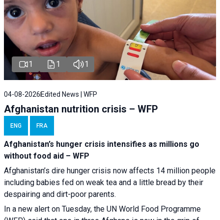
1
1
1
04-08-2026
Edited News | WFP
Afghanistan nutrition crisis – WFP
ENG
FRA
Afghanistan’s hunger crisis intensifies as millions go
without food aid – WFP
Afghanistan’s dire hunger crisis now affects 14 million people
including babies fed on weak tea and a little bread by their
despairing and dirt-poor parents.
In a new alert on Tuesday, the UN World Food Programme