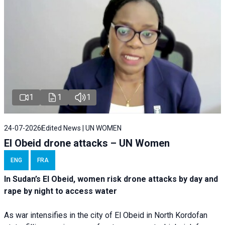
1
1
1
24-07-2026
Edited News | UN WOMEN
El Obeid drone attacks – UN Women
ENG
FRA
In Sudan’s El Obeid, women risk drone attacks by day and
rape by night to access water
As war intensifies in the city of El Obeid in North Kordofan