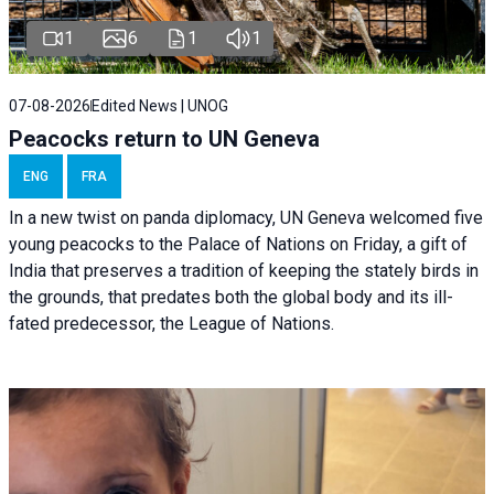
1
6
1
1
07-08-2026
Edited News | UNOG
Peacocks return to UN Geneva
ENG
FRA
In a new twist on panda diplomacy,
UN Geneva
welcomed five
young peacocks to the Palace of Nations on Friday, a gift of
India that preserves a tradition of keeping the stately birds in
the grounds, that predates both the global body and its ill-
fated predecessor, the League of Nations.