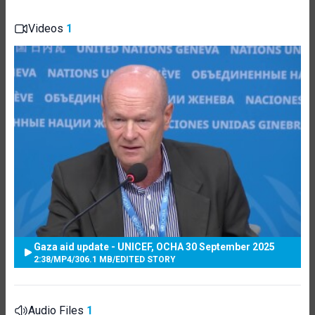
Videos
1
Gaza aid update - UNICEF, OCHA 30 September 2025
2:38
/
MP4
/
306.1 MB
/
EDITED STORY
Audio Files
1