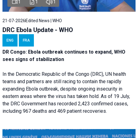
1
1
1
21-07-2026
Edited News | WHO
DRC Ebola Update - WHO
ENG
FRA
DR Congo: Ebola outbreak continues to expand, WHO
sees signs of stabilization
In the Democratic Republic of the Congo (DRC), UN health
teams and partners are still racing to contain the rapidly
expanding Ebola outbreak, despite ongoing insecurity in
eastern areas where the virus has taken hold. As of 19 July,
the DRC Government has recorded 2,423 confirmed cases,
including 967 deaths and 469 patient recoveries.