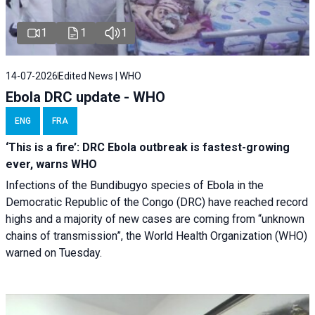
1
1
1
14-07-2026
Edited News | WHO
Ebola DRC update - WHO
ENG
FRA
‘This is a fire’: DRC Ebola outbreak is fastest-growing
ever, warns WHO
Infections of the Bundibugyo species of Ebola in the
Democratic Republic of the Congo (DRC) have reached record
highs and a majority of new cases are coming from “unknown
chains of transmission”, the World Health Organization (WHO)
warned on Tuesday.