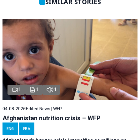
SIMILAR STORIES
1
1
1
04-08-2026
Edited News | WFP
Afghanistan nutrition crisis – WFP
ENG
FRA