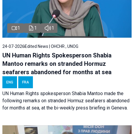
1
1
1
24-07-2026
Edited News | OHCHR , UNOG
UN Human Rights Spokesperson Shabia
Mantoo remarks on stranded Hormuz
seafarers abandoned for months at sea
ENG
FRA
UN Human Rights spokesperson Shabia Mantoo made the
following remarks on stranded Hormuz seafarers abandoned
for months at sea, at the bi-weekly press briefing in Geneva.