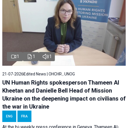
1
1
1
21-07-2026
Edited News | OHCHR , UNOG
UN Human Rights spokesperson Thameen Al
Kheetan and Danielle Bell Head of Mission
Ukraine on the deepening impact on civilians of
the war in Ukraine
ENG
FRA
At the bi-weekly press conference in Geneva, Thameen Al-