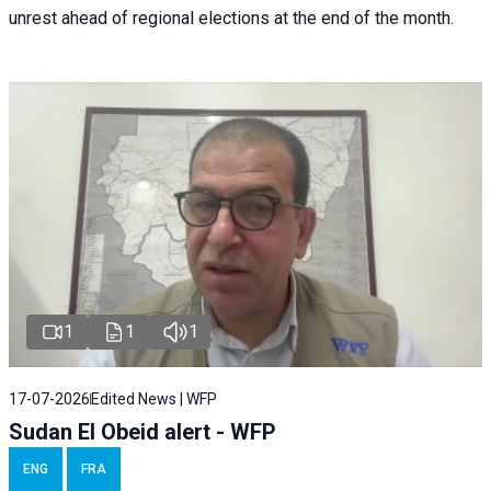
unrest ahead of regional elections at the end of the month.
1
1
1
17-07-2026
Edited News | WFP
Sudan El Obeid alert - WFP
ENG
FRA