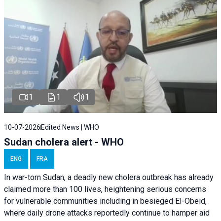
1
1
1
10-07-2026
Edited News | WHO
Sudan cholera alert - WHO
ENG
FRA
In war-torn Sudan, a deadly new cholera outbreak has already
claimed more than 100 lives, heightening serious concerns
for vulnerable communities including in besieged El-Obeid,
where daily drone attacks reportedly continue to hamper aid