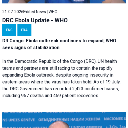
21-07-2026
Edited News | WHO
DRC Ebola Update - WHO
ENG
FRA
DR Congo: Ebola outbreak continues to expand, WHO
sees signs of stabilization
In the Democratic Republic of the Congo (DRC), UN health
teams and partners are still racing to contain the rapidly
expanding Ebola outbreak, despite ongoing insecurity in
eastern areas where the virus has taken hold. As of 19 July,
the DRC Government has recorded 2,423 confirmed cases,
including 967 deaths and 469 patient recoveries.