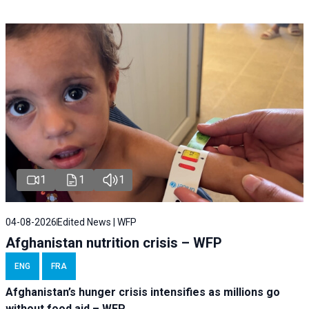
1
1
1
04-08-2026
Edited News | WFP
Afghanistan nutrition crisis – WFP
ENG
FRA
Afghanistan’s hunger crisis intensifies as millions go
without food aid – WFP