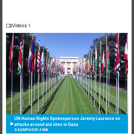
Videos
1
UN Human Rights Spokesperson Jeremy Laurence on
attacks around aid sites in Gaza
3:42
/
MP4
/
539.3 MB