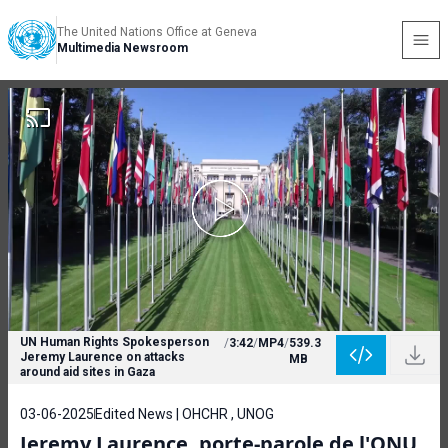
The United Nations Office at Geneva
Multimedia Newsroom
UN Human Rights Spokesperson
/
3:42
/
MP4
/
539.3
Jeremy Laurence on attacks
MB
around aid sites in Gaza
03-06-2025
Edited News | OHCHR , UNOG
Jeremy Laurence, porte-parole de l'ONU