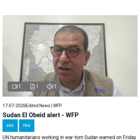
1
1
1
17-07-2026
Edited News | WFP
Sudan El Obeid alert - WFP
ENG
FRA
UN humanitarians working in war-torn Sudan warned on Friday