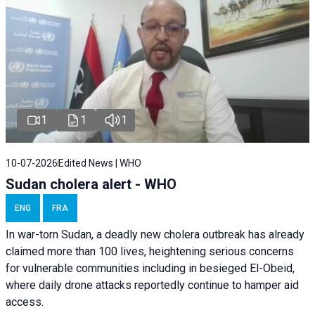
1
1
1
10-07-2026
Edited News | WHO
Sudan cholera alert - WHO
ENG
FRA
In war-torn Sudan, a deadly new cholera outbreak has already
claimed more than 100 lives, heightening serious concerns
for vulnerable communities including in besieged El-Obeid,
where daily drone attacks reportedly continue to hamper aid
access.