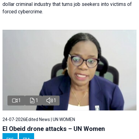
dollar criminal industry that turns job seekers into victims of
forced cybercrime.
1
1
1
24-07-2026
Edited News | UN WOMEN
El Obeid drone attacks – UN Women