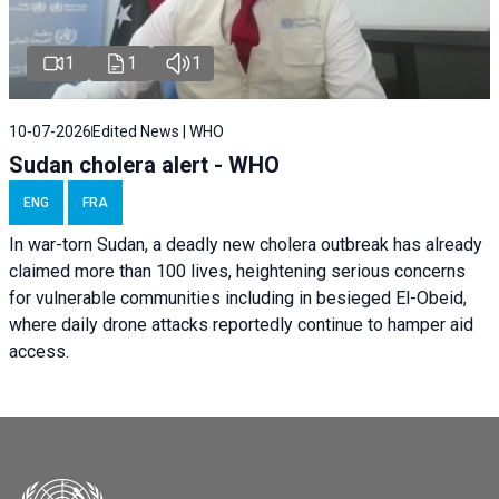
1
1
1
10-07-2026
Edited News | WHO
Sudan cholera alert - WHO
ENG
FRA
In war-torn Sudan, a deadly new cholera outbreak has already
claimed more than 100 lives, heightening serious concerns
for vulnerable communities including in besieged El-Obeid,
where daily drone attacks reportedly continue to hamper aid
access.