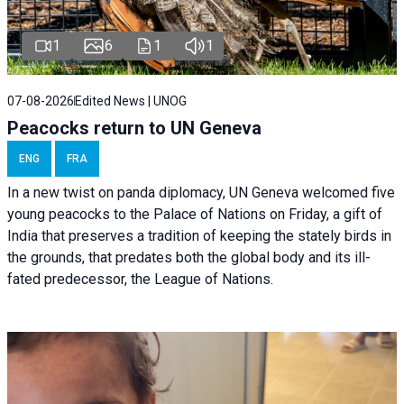
1
6
1
1
07-08-2026
Edited News | UNOG
Peacocks return to UN Geneva
ENG
FRA
In a new twist on panda diplomacy,
UN Geneva
welcomed five
young peacocks to the Palace of Nations on Friday, a gift of
India that preserves a tradition of keeping the stately birds in
the grounds, that predates both the global body and its ill-
fated predecessor, the League of Nations.