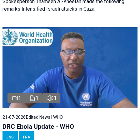
Spokesperson Thameen Al-Kheetan made the following
remarks Intensified Israeli attacks in Gaza.
1
1
1
21-07-2026
Edited News | WHO
DRC Ebola Update - WHO
ENG
FRA