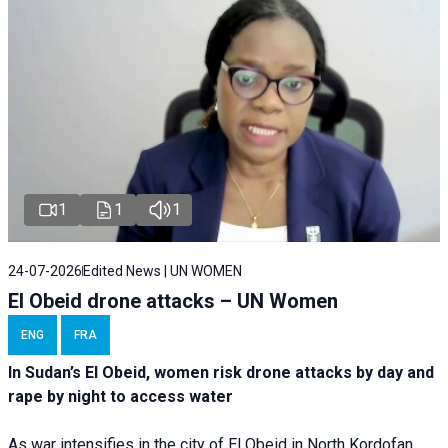
1
1
1
24-07-2026
Edited News | UN WOMEN
El Obeid drone attacks – UN Women
ENG
FRA
In Sudan’s El Obeid, women risk drone attacks by day and
rape by night to access water
As war intensifies in the city of El Obeid in North Kordofan