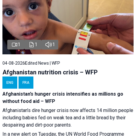
1
1
1
04-08-2026
Edited News | WFP
Afghanistan nutrition crisis – WFP
ENG
FRA
Afghanistan’s hunger crisis intensifies as millions go
without food aid – WFP
Afghanistan’s dire hunger crisis now affects 14 million people
including babies fed on weak tea and a little bread by their
despairing and dirt-poor parents.
In a new alert on Tuesday, the UN World Food Programme