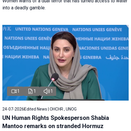
Women warns of a dual terror that has turned access to water
into a deadly gamble.
1
1
1
24-07-2026
Edited News | OHCHR , UNOG
UN Human Rights Spokesperson Shabia
Mantoo remarks on stranded Hormuz