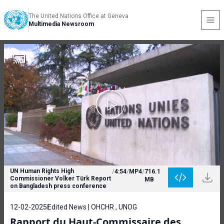
The United Nations Office at Geneva
Multimedia Newsroom
UN Human Rights High
/
4:54
/
MP4
/
716.1
Commissioner Volker Türk Report
MB
on Bangladesh press conference
12-02-2025
Edited News | OHCHR , UNOG
Rapport du Haut-Commissaire des