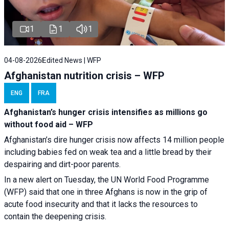
1
1
1
04-08-2026
Edited News | WFP
Afghanistan nutrition crisis – WFP
ENG
FRA
Afghanistan’s hunger crisis intensifies as millions go
without food aid – WFP
Afghanistan’s dire hunger crisis now affects 14 million people
including babies fed on weak tea and a little bread by their
despairing and dirt-poor parents.
In a new alert on Tuesday, the UN World Food Programme
(WFP) said that one in three Afghans is now in the grip of
acute food insecurity and that it lacks the resources to
contain the deepening crisis.