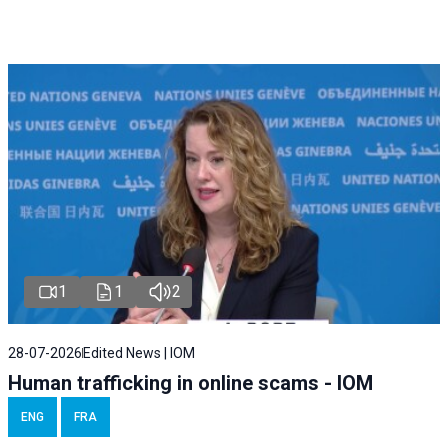
1
1
2
28-07-2026
Edited News | IOM
Human trafficking in online scams - IOM
ENG
FRA