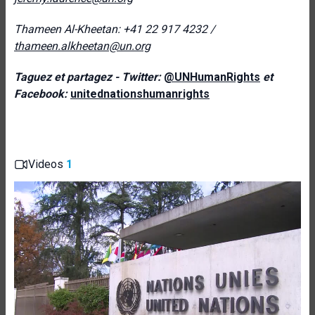
Thameen Al-Kheetan: +41 22 917 4232 /
thameen.alkheetan@un.org
Taguez et partagez - Twitter:
@UNHumanRights
et
Facebook:
unitednationshumanrights
Videos
1