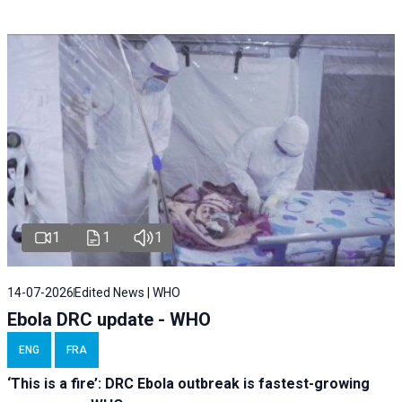
1
1
1
14-07-2026
Edited News | WHO
Ebola DRC update - WHO
ENG
FRA
‘This is a fire’: DRC Ebola outbreak is fastest-growing