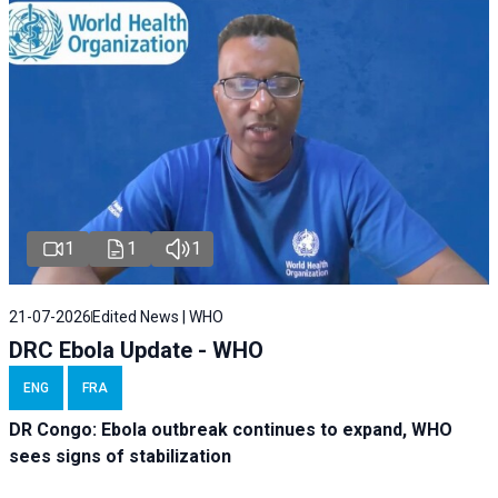
1
1
1
21-07-2026
Edited News | WHO
DRC Ebola Update - WHO
ENG
FRA
DR Congo: Ebola outbreak continues to expand, WHO
sees signs of stabilization