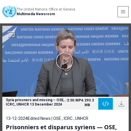
The United Nations Office at Geneva
Multimedia Newsroom
Syria prisoners and missing – OSE,
/
2:30
/
MP4
/
293.3
ICRC, UNHCR 13 December 2024
MB
13-12-2024
Edited News | OSE , ICRC , UNHCR
Prisonniers et disparus syriens — OSE,