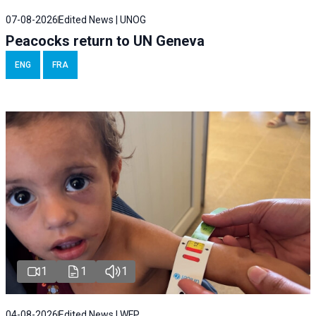
07-08-2026
Edited News | UNOG
Peacocks return to UN Geneva
ENG
FRA
1
1
1
04-08-2026
Edited News | WFP