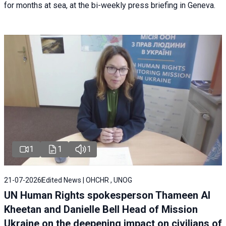
for months at sea, at the bi-weekly press briefing in Geneva.
1
1
1
21-07-2026
Edited News | OHCHR , UNOG
UN Human Rights spokesperson Thameen Al
Kheetan and Danielle Bell Head of Mission
Ukraine on the deepening impact on civilians of