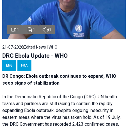
1
1
1
21-07-2026
Edited News | WHO
DRC Ebola Update - WHO
ENG
FRA
DR Congo: Ebola outbreak continues to expand, WHO
sees signs of stabilization
In the Democratic Republic of the Congo (DRC), UN health
teams and partners are still racing to contain the rapidly
expanding Ebola outbreak, despite ongoing insecurity in
eastern areas where the virus has taken hold. As of 19 July,
the DRC Government has recorded 2,423 confirmed cases,