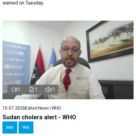
warned on Tuesday.
1
1
1
10-07-2026
Edited News | WHO
Sudan cholera alert - WHO
ENG
FRA