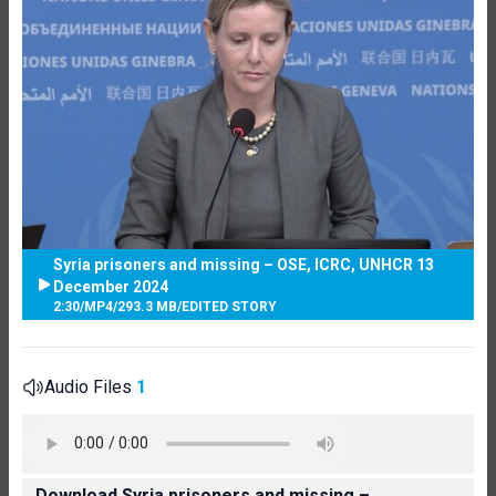
Syria prisoners and missing – OSE, ICRC, UNHCR 13
December 2024
2:30
/
MP4
/
293.3 MB
/
EDITED STORY
Audio Files
1
Download Syria prisoners and missing –