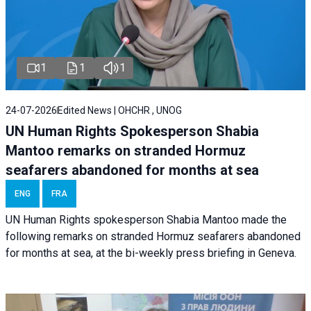
1
1
1
24-07-2026
Edited News | OHCHR , UNOG
UN Human Rights Spokesperson Shabia
Mantoo remarks on stranded Hormuz
seafarers abandoned for months at sea
ENG
FRA
UN Human Rights spokesperson Shabia Mantoo made the
following remarks on stranded Hormuz seafarers abandoned
for months at sea, at the bi-weekly press briefing in Geneva.