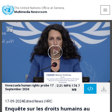
The United Nations Office at Geneva
Multimedia Newsroom
Venezuela human rights probe 17
/
2:21
/
MP4
/
174.7
September 2024
MB
17-09-2024
Edited News | HRC
Enquête sur les droits humains au