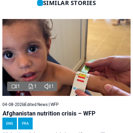
SIMILAR STORIES
1
1
1
04-08-2026
Edited News | WFP
Afghanistan nutrition crisis – WFP
ENG
FRA