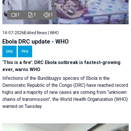
1
1
1
14-07-2026
Edited News | WHO
Ebola DRC update - WHO
ENG
FRA
‘This is a fire’: DRC Ebola outbreak is fastest-growing
ever, warns WHO
Infections of the Bundibugyo species of Ebola in the
Democratic Republic of the Congo (DRC) have reached record
highs and a majority of new cases are coming from “unknown
chains of transmission”, the World Health Organization (WHO)
warned on Tuesday.