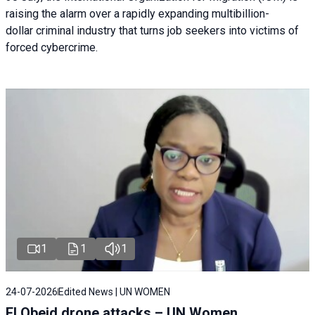
raising the alarm over a rapidly expanding multibillion-
dollar criminal industry that turns job seekers into victims of
forced cybercrime.
1
1
1
24-07-2026
Edited News | UN WOMEN
El Obeid drone attacks – UN Women