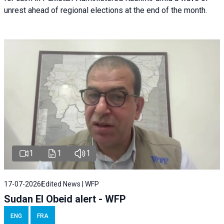
unrest ahead of regional elections at the end of the month.
1
1
1
17-07-2026
Edited News | WFP
Sudan El Obeid alert - WFP
ENG
FRA