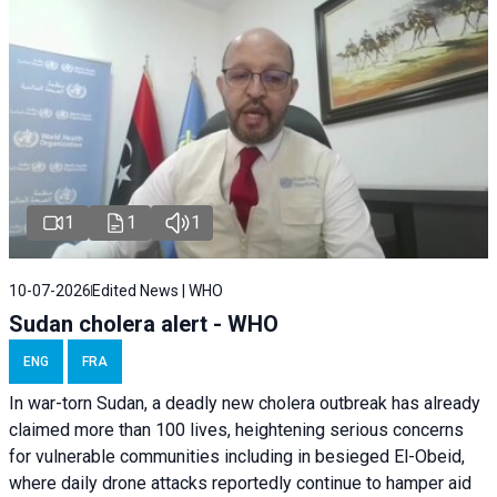
1
1
1
10-07-2026
Edited News | WHO
Sudan cholera alert - WHO
ENG
FRA
In war-torn Sudan, a deadly new cholera outbreak has already
claimed more than 100 lives, heightening serious concerns
for vulnerable communities including in besieged El-Obeid,
where daily drone attacks reportedly continue to hamper aid