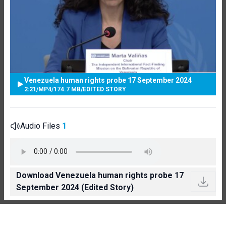
Venezuela human rights probe 17 September 2024
2:21
/
MP4
/
174.7 MB
/
EDITED STORY
Audio Files
1
Download Venezuela human rights probe 17
September 2024 (Edited Story)