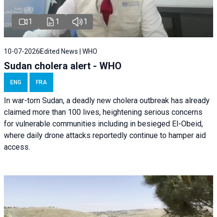
1
1
1
10-07-2026
Edited News | WHO
Sudan cholera alert - WHO
ENG
FRA
In war-torn Sudan, a deadly new cholera outbreak has already
claimed more than 100 lives, heightening serious concerns
for vulnerable communities including in besieged El-Obeid,
where daily drone attacks reportedly continue to hamper aid
access.