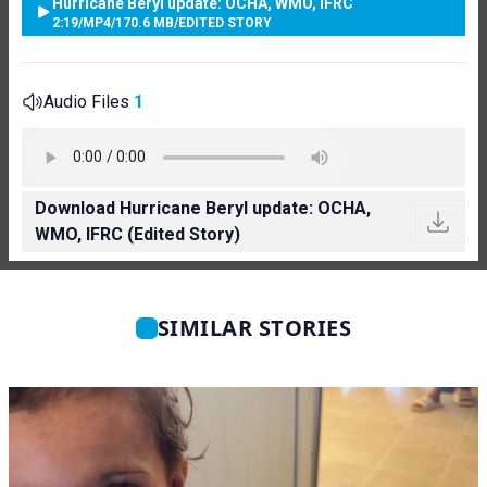
Hurricane Beryl update: OCHA, WMO, IFRC
2:19
/
MP4
/
170.6 MB
/
EDITED STORY
Audio Files
1
Download Hurricane Beryl update: OCHA,
WMO, IFRC (Edited Story)
SIMILAR STORIES