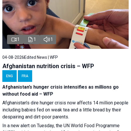
1
1
1
04-08-2026
Edited News | WFP
Afghanistan nutrition crisis – WFP
ENG
FRA
Afghanistan’s hunger crisis intensifies as millions go
without food aid – WFP
Afghanistan’s dire hunger crisis now affects 14 million people
including babies fed on weak tea and a little bread by their
despairing and dirt-poor parents.
In a new alert on Tuesday, the UN World Food Programme