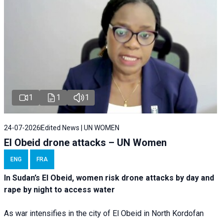
1
1
1
24-07-2026
Edited News | UN WOMEN
El Obeid drone attacks – UN Women
ENG
FRA
In Sudan’s El Obeid, women risk drone attacks by day and
rape by night to access water
As war intensifies in the city of El Obeid in North Kordofan