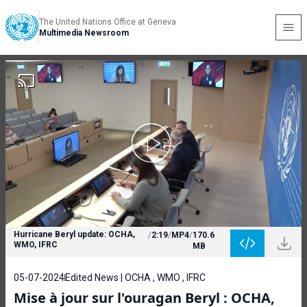
The United Nations Office at Geneva
Multimedia Newsroom
Hurricane Beryl update: OCHA,
/
2:19
/
MP4
/
170.6
WMO, IFRC
MB
05-07-2024
Edited News | OCHA , WMO , IFRC
Mise à jour sur l'ouragan Beryl : OCHA,