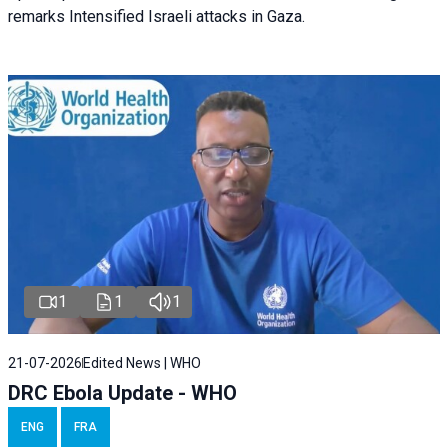
remarks Intensified Israeli attacks in Gaza.
1
1
1
21-07-2026
Edited News | WHO
DRC Ebola Update - WHO
ENG
FRA