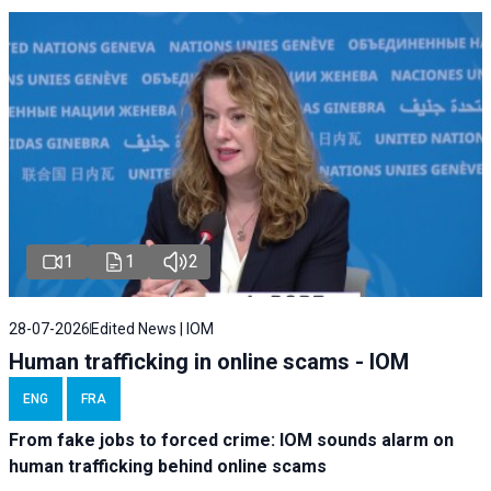
1
1
2
28-07-2026
Edited News | IOM
Human trafficking in online scams - IOM
ENG
FRA
From fake jobs to forced crime: IOM sounds alarm on
human trafficking behind online scams