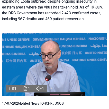
expanding Ebola outbreak, despite ongoing insecurity in
eastern areas where the virus has taken hold. As of 19 July,
the DRC Government has recorded 2,423 confirmed cases,
including 967 deaths and 469 patient recoveries.
1
1
1
17-07-2026
Edited News | OHCHR , UNOG