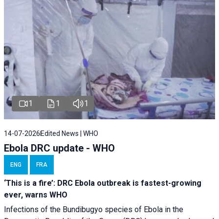
1
1
1
14-07-2026
Edited News | WHO
Ebola DRC update - WHO
ENG
FRA
‘This is a fire’: DRC Ebola outbreak is fastest-growing
ever, warns WHO
Infections of the Bundibugyo species of Ebola in the