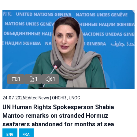
1
1
1
24-07-2026
Edited News | OHCHR , UNOG
UN Human Rights Spokesperson Shabia
Mantoo remarks on stranded Hormuz
seafarers abandoned for months at sea
ENG
FRA