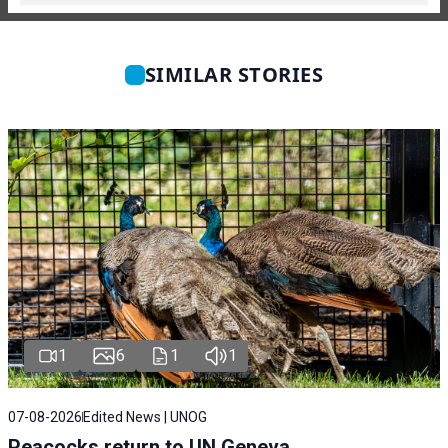
SIMILAR STORIES
1
6
1
1
07-08-2026
Edited News | UNOG
Peacocks return to UN Geneva