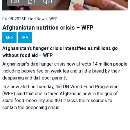
1
1
1
04-08-2026
Edited News | WFP
Afghanistan nutrition crisis – WFP
ENG
FRA
Afghanistan’s hunger crisis intensifies as millions go
without food aid – WFP
Afghanistan’s dire hunger crisis now affects 14 million people
including babies fed on weak tea and a little bread by their
despairing and dirt-poor parents.
In a new alert on Tuesday, the UN World Food Programme
(WFP) said that one in three Afghans is now in the grip of
acute food insecurity and that it lacks the resources to
contain the deepening crisis.