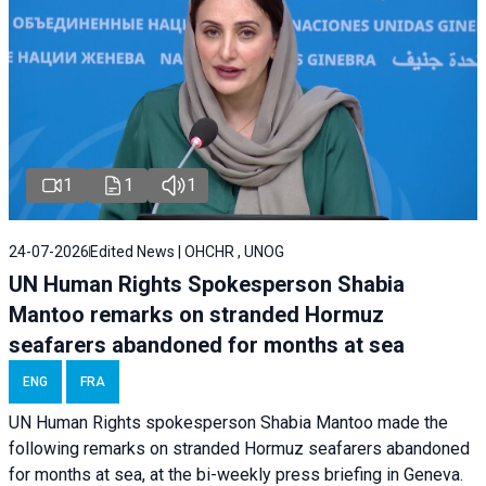
1
1
1
24-07-2026
Edited News | OHCHR , UNOG
UN Human Rights Spokesperson Shabia
Mantoo remarks on stranded Hormuz
seafarers abandoned for months at sea
ENG
FRA
UN Human Rights spokesperson Shabia Mantoo made the
following remarks on stranded Hormuz seafarers abandoned
for months at sea, at the bi-weekly press briefing in Geneva.