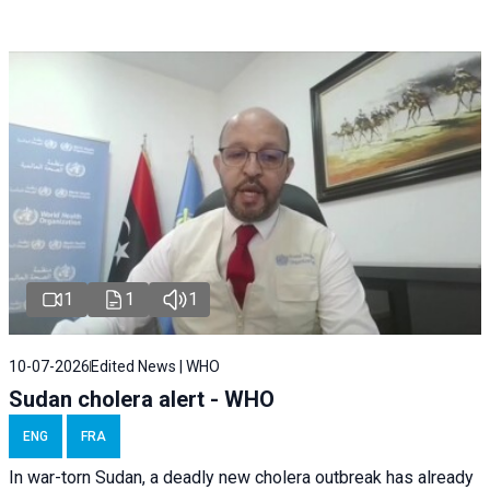
1
1
1
10-07-2026
Edited News | WHO
Sudan cholera alert - WHO
ENG
FRA
In war-torn Sudan, a deadly new cholera outbreak has already