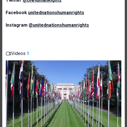
Twitter
@UNHumanRights
Facebook
unitednationshumanrights
Instagram
@unitednationshumanrights
Videos
1