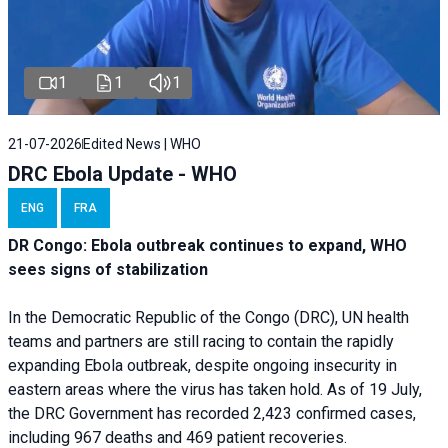
1
1
1
21-07-2026
Edited News | WHO
DRC Ebola Update - WHO
ENG
FRA
DR Congo: Ebola outbreak continues to expand, WHO
sees signs of stabilization
In the Democratic Republic of the Congo (DRC), UN health
teams and partners are still racing to contain the rapidly
expanding Ebola outbreak, despite ongoing insecurity in
eastern areas where the virus has taken hold. As of 19 July,
the DRC Government has recorded 2,423 confirmed cases,
including 967 deaths and 469 patient recoveries.