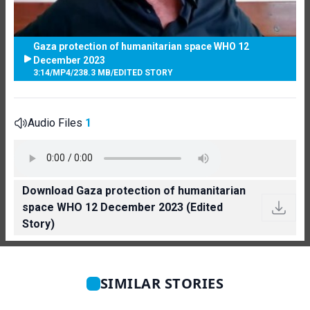
Gaza protection of humanitarian space WHO 12
December 2023
3:14
/
MP4
/
238.3 MB
/
EDITED STORY
Audio Files
1
Download Gaza protection of humanitarian
space WHO 12 December 2023 (Edited
Story)
SIMILAR STORIES