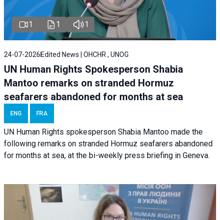
1
1
1
24-07-2026
Edited News | OHCHR , UNOG
UN Human Rights Spokesperson Shabia
Mantoo remarks on stranded Hormuz
seafarers abandoned for months at sea
ENG
FRA
UN Human Rights spokesperson Shabia Mantoo made the
following remarks on stranded Hormuz seafarers abandoned
for months at sea, at the bi-weekly press briefing in Geneva.