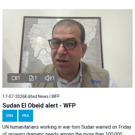
1
1
1
17-07-2026
Edited News | WFP
Sudan El Obeid alert - WFP
ENG
FRA
UN humanitarians working in war-torn Sudan warned on Friday
of growing dramatic needs among the more than 100,000