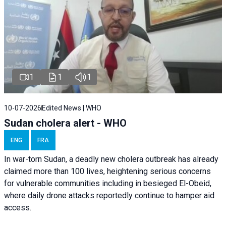
1
1
1
10-07-2026
Edited News | WHO
Sudan cholera alert - WHO
ENG
FRA
In war-torn Sudan, a deadly new cholera outbreak has already
claimed more than 100 lives, heightening serious concerns
for vulnerable communities including in besieged El-Obeid,
where daily drone attacks reportedly continue to hamper aid
access.