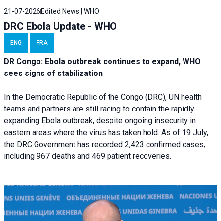
21-07-2026
Edited News | WHO
DRC Ebola Update - WHO
ENG
FRA
DR Congo: Ebola outbreak continues to expand, WHO
sees signs of stabilization
In the Democratic Republic of the Congo (DRC), UN health
teams and partners are still racing to contain the rapidly
expanding Ebola outbreak, despite ongoing insecurity in
eastern areas where the virus has taken hold. As of 19 July,
the DRC Government has recorded 2,423 confirmed cases,
including 967 deaths and 469 patient recoveries.