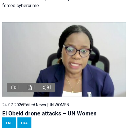
forced cybercrime.
1
1
1
24-07-2026
Edited News | UN WOMEN
El Obeid drone attacks – UN Women
ENG
FRA