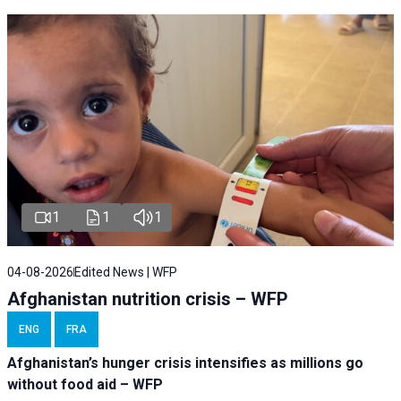
1
1
1
04-08-2026
Edited News | WFP
Afghanistan nutrition crisis – WFP
ENG
FRA
Afghanistan’s hunger crisis intensifies as millions go
without food aid – WFP