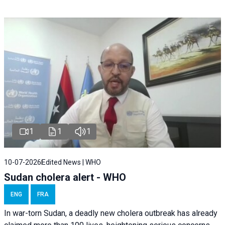
1
1
1
10-07-2026
Edited News | WHO
Sudan cholera alert - WHO
ENG
FRA
In war-torn Sudan, a deadly new cholera outbreak has already