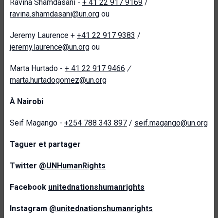
Ravina Shamdasani -
+ 41 22 917 9169
/
ravina.shamdasani@un.org
ou
Jeremy Laurence +
+41 22 917 9383
/
jeremy.laurence@un.org
ou
Marta Hurtado -
+ 41 22 917 9466
/
marta.hurtadogomez@un.org
À Nairobi
Seif Magango -
+254 788 343 897
/
seif.magango@un.org
Taguer et partager
Twitter
@UNHumanRights
Facebook
unitednationshumanrights
Instagram
@unitednationshumanrights