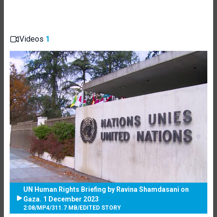
Videos
1
UN Human Rights Briefing by Ravina Shamdasani on
Gaza. 1 December 2023
2:08
/
MP4
/
311.7 MB
/
EDITED STORY