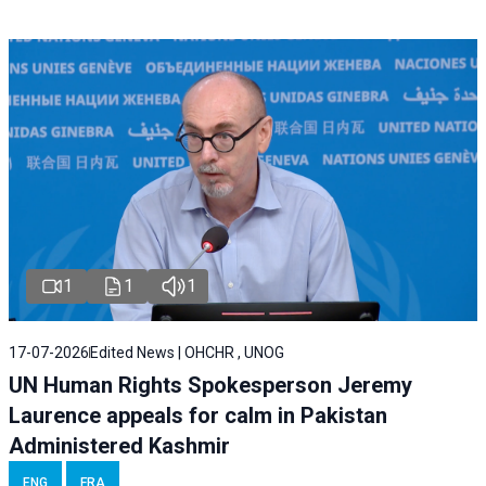
1
1
1
17-07-2026
Edited News | OHCHR , UNOG
UN Human Rights Spokesperson Jeremy
Laurence appeals for calm in Pakistan
Administered Kashmir
ENG
FRA