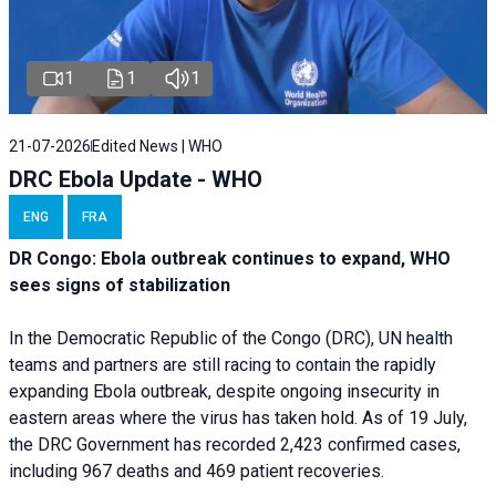
1
1
1
21-07-2026
Edited News | WHO
DRC Ebola Update - WHO
ENG
FRA
DR Congo: Ebola outbreak continues to expand, WHO
sees signs of stabilization
In the Democratic Republic of the Congo (DRC), UN health
teams and partners are still racing to contain the rapidly
expanding Ebola outbreak, despite ongoing insecurity in
eastern areas where the virus has taken hold. As of 19 July,
the DRC Government has recorded 2,423 confirmed cases,
including 967 deaths and 469 patient recoveries.