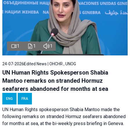
1
1
1
24-07-2026
Edited News | OHCHR , UNOG
UN Human Rights Spokesperson Shabia
Mantoo remarks on stranded Hormuz
seafarers abandoned for months at sea
ENG
FRA
UN Human Rights spokesperson Shabia Mantoo made the
following remarks on stranded Hormuz seafarers abandoned
for months at sea, at the bi-weekly press briefing in Geneva.