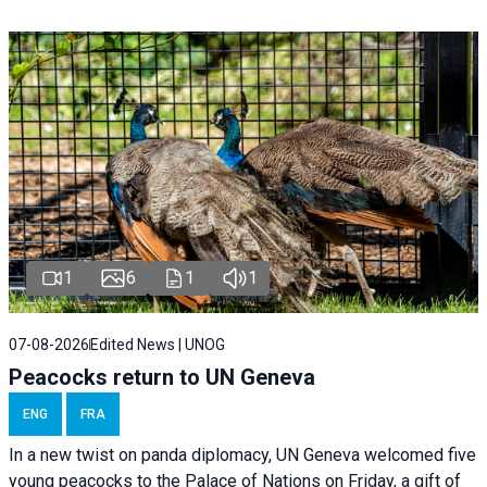
1
6
1
1
07-08-2026
Edited News | UNOG
Peacocks return to UN Geneva
ENG
FRA
In a new twist on panda diplomacy,
UN Geneva
welcomed five
young peacocks to the Palace of Nations on Friday, a gift of