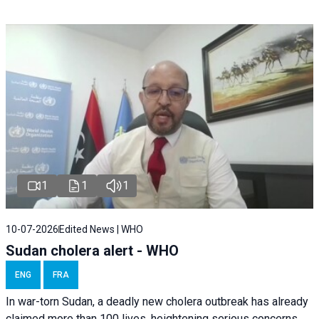
1
1
1
10-07-2026
Edited News | WHO
Sudan cholera alert - WHO
ENG
FRA
In war-torn Sudan, a deadly new cholera outbreak has already
claimed more than 100 lives, heightening serious concerns