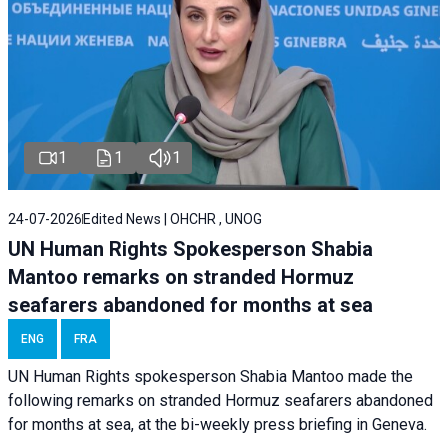
1
1
1
24-07-2026
Edited News | OHCHR , UNOG
UN Human Rights Spokesperson Shabia
Mantoo remarks on stranded Hormuz
seafarers abandoned for months at sea
ENG
FRA
UN Human Rights spokesperson Shabia Mantoo made the
following remarks on stranded Hormuz seafarers abandoned
for months at sea, at the bi-weekly press briefing in Geneva.