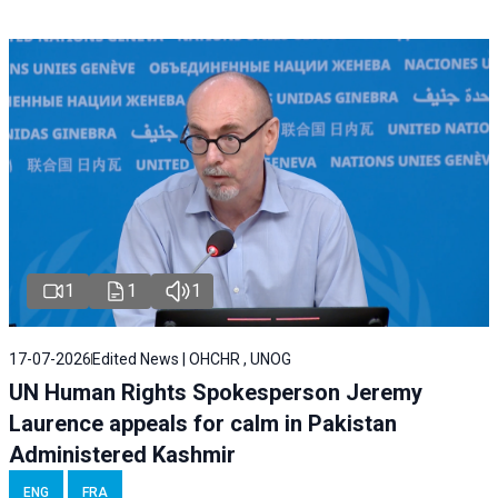
1
1
1
17-07-2026
Edited News | OHCHR , UNOG
UN Human Rights Spokesperson Jeremy
Laurence appeals for calm in Pakistan
Administered Kashmir
ENG
FRA