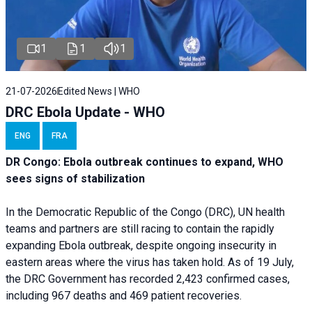
1
1
1
21-07-2026
Edited News | WHO
DRC Ebola Update - WHO
ENG
FRA
DR Congo: Ebola outbreak continues to expand, WHO
sees signs of stabilization
In the Democratic Republic of the Congo (DRC), UN health
teams and partners are still racing to contain the rapidly
expanding Ebola outbreak, despite ongoing insecurity in
eastern areas where the virus has taken hold. As of 19 July,
the DRC Government has recorded 2,423 confirmed cases,
including 967 deaths and 469 patient recoveries.