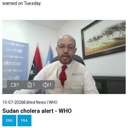
warned on Tuesday.
1
1
1
10-07-2026
Edited News | WHO
Sudan cholera alert - WHO
ENG
FRA