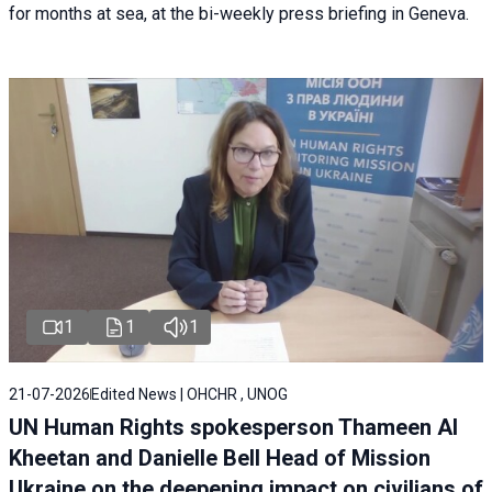
for months at sea, at the bi-weekly press briefing in Geneva.
1
1
1
21-07-2026
Edited News | OHCHR , UNOG
UN Human Rights spokesperson Thameen Al
Kheetan and Danielle Bell Head of Mission
Ukraine on the deepening impact on civilians of