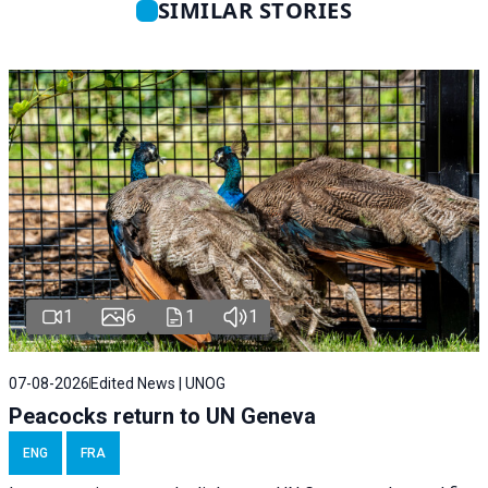
SIMILAR STORIES
1
6
1
1
07-08-2026
Edited News | UNOG
Peacocks return to UN Geneva
ENG
FRA