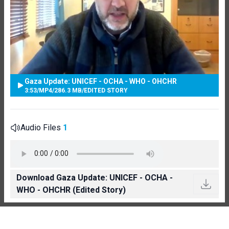
Gaza Update: UNICEF - OCHA - WHO - OHCHR
3:53
/
MP4
/
286.3 MB
/
EDITED STORY
Audio Files
1
Download Gaza Update: UNICEF - OCHA -
WHO - OHCHR (Edited Story)