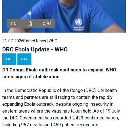
1
1
1
21-07-2026
Edited News | WHO
DRC Ebola Update - WHO
ENG
FRA
DR Congo: Ebola outbreak continues to expand, WHO
sees signs of stabilization
In the Democratic Republic of the Congo (DRC), UN health
teams and partners are still racing to contain the rapidly
expanding Ebola outbreak, despite ongoing insecurity in
eastern areas where the virus has taken hold. As of 19 July,
the DRC Government has recorded 2,423 confirmed cases,
including 967 deaths and 469 patient recoveries.