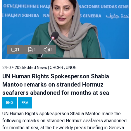
1
1
1
24-07-2026
Edited News | OHCHR , UNOG
UN Human Rights Spokesperson Shabia
Mantoo remarks on stranded Hormuz
seafarers abandoned for months at sea
ENG
FRA
UN Human Rights spokesperson Shabia Mantoo made the
following remarks on stranded Hormuz seafarers abandoned
for months at sea, at the bi-weekly press briefing in Geneva.