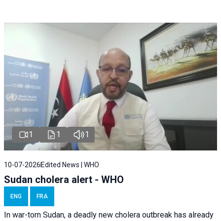
1
1
1
10-07-2026
Edited News | WHO
Sudan cholera alert - WHO
ENG
FRA
In war-torn Sudan, a deadly new cholera outbreak has already