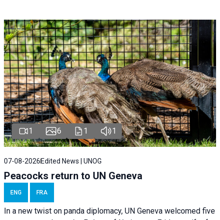
1
6
1
1
07-08-2026
Edited News | UNOG
Peacocks return to UN Geneva
ENG
FRA
In a new twist on panda diplomacy,
UN Geneva
welcomed five