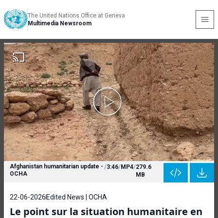
The United Nations Office at Geneva
Multimedia Newsroom
Afghanistan humanitarian update -
/
3:46
/
MP4
/
279.6
OCHA
MB
22-06-2026
Edited News | OCHA
Le point sur la situation humanitaire en