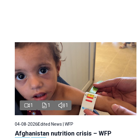
1
1
1
04-08-2026
Edited News | WFP
Afghanistan nutrition crisis – WFP