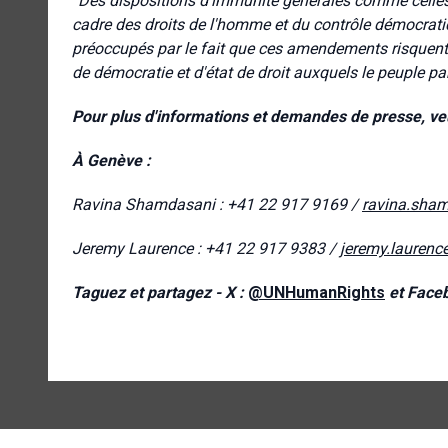
“Des dispositions d'immunité générales comme celles-c
cadre des droits de l'homme et du contrôle démocrat
préoccupés par le fait que ces amendements risquent
de démocratie et d'état de droit auxquels le peuple pak
Pour plus d'informations et demandes de presse, veu
À Genève :
Ravina Shamdasani : +41 22 917 9169 /
ravina.sha
Jeremy Laurence : +41 22 917 9383 /
jeremy.laurenc
Taguez et partagez - X :
@UNHumanRights
et Face