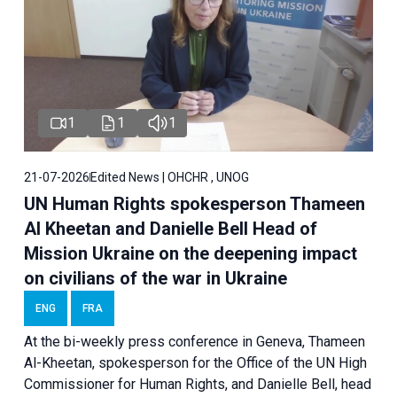
1
1
1
21-07-2026
Edited News | OHCHR , UNOG
UN Human Rights spokesperson Thameen
Al Kheetan and Danielle Bell Head of
Mission Ukraine on the deepening impact
on civilians of the war in Ukraine
ENG
FRA
At the bi-weekly press conference in Geneva, Thameen
Al-Kheetan, spokesperson for the Office of the UN High
Commissioner for Human Rights, and Danielle Bell, head