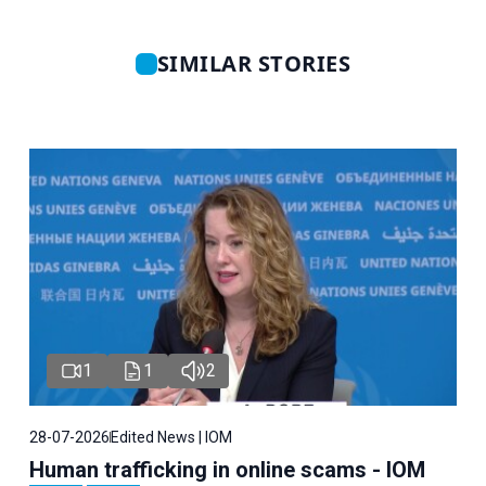
SIMILAR STORIES
1
1
2
28-07-2026
Edited News | IOM
Human trafficking in online scams - IOM