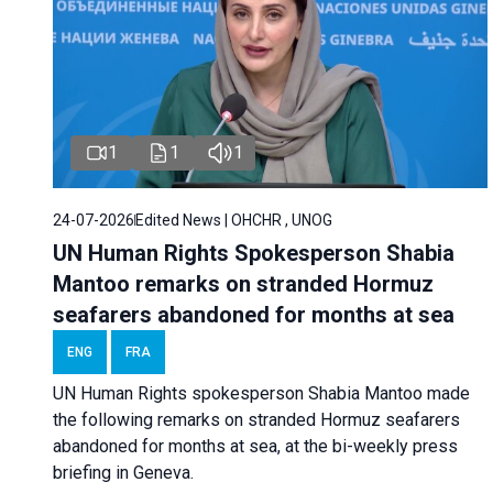
1
1
1
24-07-2026
Edited News | OHCHR , UNOG
UN Human Rights Spokesperson Shabia
Mantoo remarks on stranded Hormuz
seafarers abandoned for months at sea
ENG
FRA
UN Human Rights spokesperson Shabia Mantoo made
the following remarks on stranded Hormuz seafarers
abandoned for months at sea, at the bi-weekly press
briefing in Geneva.