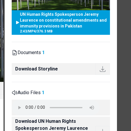
UN Human Rights Spokesperson Jeremy
Laurence on constitutional amendments and
immunity provisions in Pakistan
2:43
/
MP4
/
376.3 MB
Documents
1
Download Storyline
Audio Files
1
Download UN Human Rights
Spokesperson Jeremy Laurence