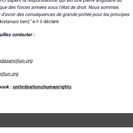
i sapent la responsabilité, qui est une pierre angulaire du
ique des forces armées sous l'état de droit. Nous sommes
 d'avoir des conséquences de grande portée pour les principes
istanais tient,”
a-t-il déclaré.
illez contacter :
mdasani@un.org
e@un.org
book :
unitednationshumanrights