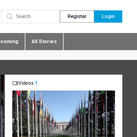
Register
Login
pcoming
All Stories
Videos
1