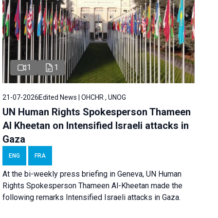
1
1
21-07-2026
Edited News | OHCHR , UNOG
UN Human Rights Spokesperson Thameen
Al Kheetan on Intensified Israeli attacks in
Gaza
ENG
FRA
At the bi-weekly press briefing in Geneva, UN Human
Rights Spokesperson Thameen Al-Kheetan made the
following remarks Intensified Israeli attacks in Gaza.