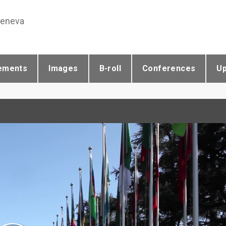
Geneva
ements
Images
B-roll
Conferences
U