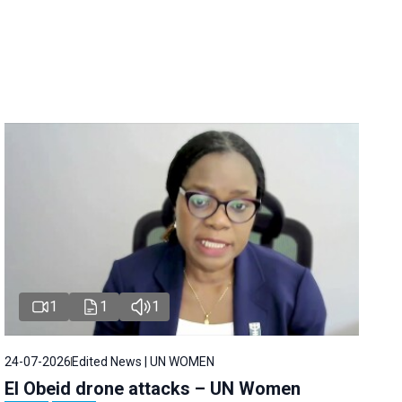
1
1
1
24-07-2026
Edited News | UN WOMEN
El Obeid drone attacks – UN Women