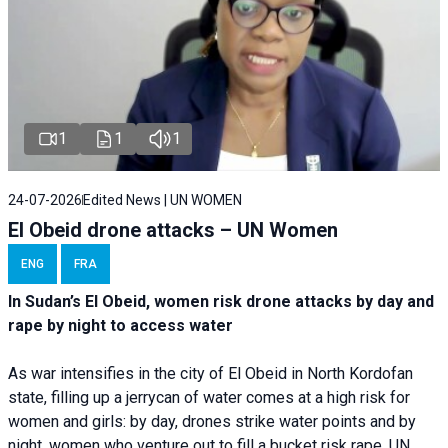
1
1
1
24-07-2026
Edited News | UN WOMEN
El Obeid drone attacks – UN Women
ENG
FRA
In Sudan’s El Obeid, women risk drone attacks by day and
rape by night to access water
As war intensifies in the city of El Obeid in North Kordofan
state, filling up a jerrycan of water comes at a high risk for
women and girls: by day, drones strike water points and by
night, women who venture out to fill a bucket risk rape. UN