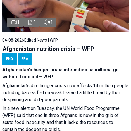
1
1
1
04-08-2026
Edited News | WFP
Afghanistan nutrition crisis – WFP
ENG
FRA
Afghanistan’s hunger crisis intensifies as millions go
without food aid – WFP
Afghanistan’s dire hunger crisis now affects 14 million people
including babies fed on weak tea and a little bread by their
despairing and dirt-poor parents.
In a new alert on Tuesday, the UN World Food Programme
(WFP) said that one in three Afghans is now in the grip of
acute food insecurity and that it lacks the resources to
contain the deepening crisis.