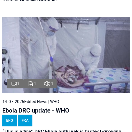
1
1
1
14-07-2026
Edited News | WHO
Ebola DRC update - WHO
ENG
FRA
‘This is a fire’: DRC Ebola outbreak is fastest-growing