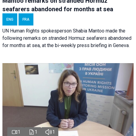
Mantoo remarks on stranded Hormuz
seafarers abandoned for months at sea
ENG
FRA
UN Human Rights spokesperson Shabia Mantoo made the
following remarks on stranded Hormuz seafarers abandoned
for months at sea, at the bi-weekly press briefing in Geneva.
1
1
1