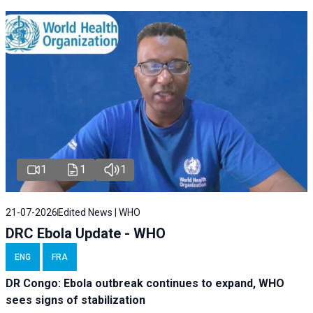
1
1
1
21-07-2026
Edited News | WHO
DRC Ebola Update - WHO
ENG
FRA
DR Congo: Ebola outbreak continues to expand, WHO
sees signs of stabilization