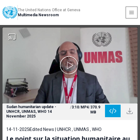
The United Nations Office at Geneva
Multimedia Newsroom
Sudan humanitarian update -
/
3:10
/
MP4
/
370.9
UNHCR, UNMAS, WHO 14
MB
November 2025
14-11-2025
Edited News | UNHCR , UNMAS , WHO
Le point sur la situation humanitaire au