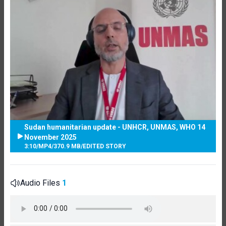
Sudan humanitarian update - UNHCR, UNMAS, WHO 14
November 2025
3:10
/
MP4
/
370.9 MB
/
EDITED STORY
Audio Files
1