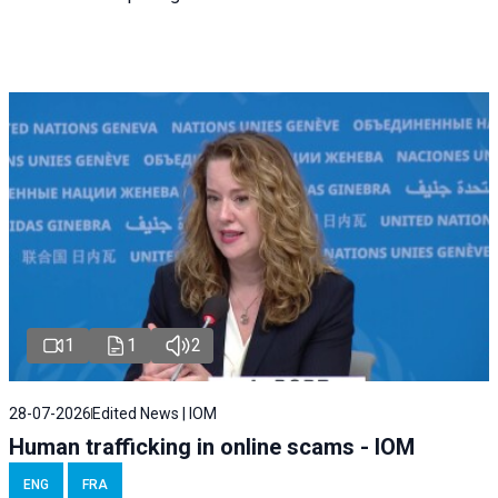
1
1
2
28-07-2026
Edited News | IOM
Human trafficking in online scams - IOM
ENG
FRA