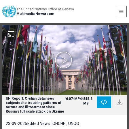
The United Nations Office at Geneva
Multimedia Newsroom
UN Report: Civilian detainees
/
6:07
/
MP4
/
845.3
subjected to troubling patterns of
MB
torture and ill treatment since
Russia’s full scale attack on Ukraine
23-09-2025
Edited News | OHCHR , UNOG