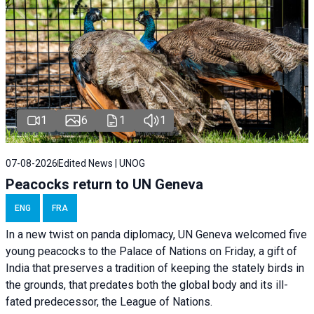
1
6
1
1
07-08-2026
Edited News | UNOG
Peacocks return to UN Geneva
ENG
FRA
In a new twist on panda diplomacy,
UN Geneva
welcomed five
young peacocks to the Palace of Nations on Friday, a gift of
India that preserves a tradition of keeping the stately birds in
the grounds, that predates both the global body and its ill-
fated predecessor, the League of Nations.