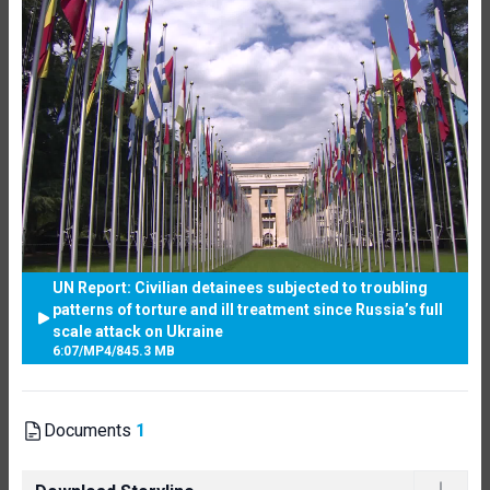
UN Report: Civilian detainees subjected to troubling
patterns of torture and ill treatment since Russia’s full
scale attack on Ukraine
6:07
/
MP4
/
845.3 MB
Documents
1