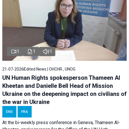
1
1
1
21-07-2026
Edited News | OHCHR , UNOG
UN Human Rights spokesperson Thameen Al
Kheetan and Danielle Bell Head of Mission
Ukraine on the deepening impact on civilians of
the war in Ukraine
ENG
FRA
At the bi-weekly press conference in Geneva, Thameen Al-