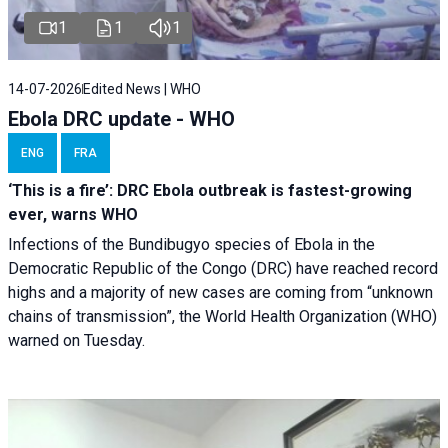
1
1
1
14-07-2026
Edited News | WHO
Ebola DRC update - WHO
ENG
FRA
‘This is a fire’: DRC Ebola outbreak is fastest-growing
ever, warns WHO
Infections of the Bundibugyo species of Ebola in the
Democratic Republic of the Congo (DRC) have reached record
highs and a majority of new cases are coming from “unknown
chains of transmission”, the World Health Organization (WHO)
warned on Tuesday.