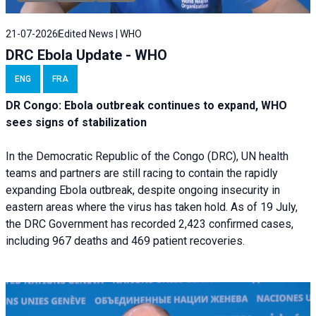
21-07-2026
Edited News | WHO
DRC Ebola Update - WHO
ENG
FRA
DR Congo: Ebola outbreak continues to expand, WHO
sees signs of stabilization
In the Democratic Republic of the Congo (DRC), UN health
teams and partners are still racing to contain the rapidly
expanding Ebola outbreak, despite ongoing insecurity in
eastern areas where the virus has taken hold. As of 19 July,
the DRC Government has recorded 2,423 confirmed cases,
including 967 deaths and 469 patient recoveries.