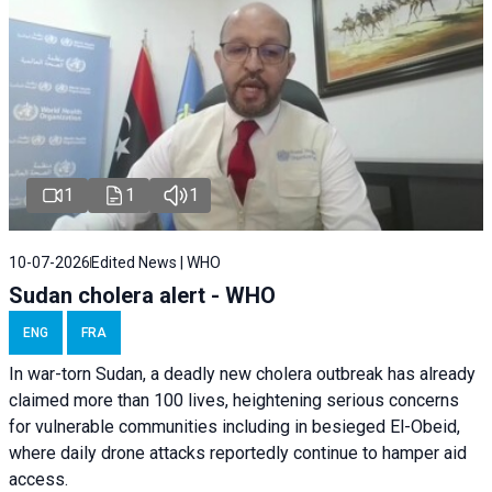
1
1
1
10-07-2026
Edited News | WHO
Sudan cholera alert - WHO
ENG
FRA
In war-torn Sudan, a deadly new cholera outbreak has already
claimed more than 100 lives, heightening serious concerns
for vulnerable communities including in besieged El-Obeid,
where daily drone attacks reportedly continue to hamper aid
access.