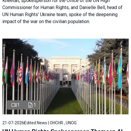
Kheetan, spokesperson for the Office of the UN High
Commissioner for Human Rights, and Danielle Bell, head of
UN Human Rights’ Ukraine team, spoke of the deepening
impact of the war on the civilian population.
1
1
21-07-2026
Edited News | OHCHR , UNOG