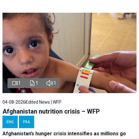
1
1
1
04-08-2026
Edited News | WFP
Afghanistan nutrition crisis – WFP
ENG
FRA
Afghanistan’s hunger crisis intensifies as millions go