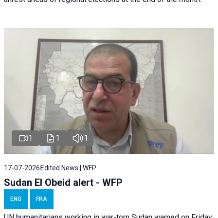
1
1
1
17-07-2026
Edited News | WFP
Sudan El Obeid alert - WFP
ENG
FRA
UN humanitarians working in war-torn Sudan warned on Friday