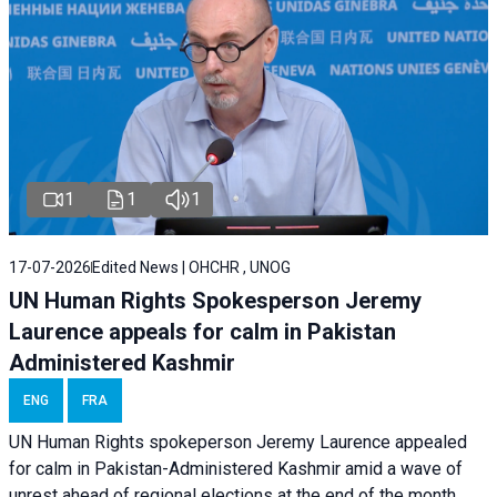
1
1
1
17-07-2026
Edited News | OHCHR , UNOG
UN Human Rights Spokesperson Jeremy
Laurence appeals for calm in Pakistan
Administered Kashmir
ENG
FRA
UN Human Rights spokeperson Jeremy Laurence appealed
for calm in Pakistan-Administered Kashmir amid a wave of
unrest ahead of regional elections at the end of the month.