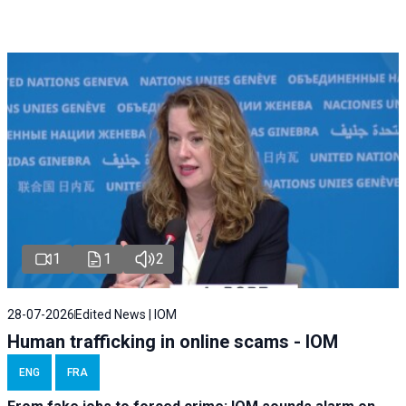
1
1
2
28-07-2026
Edited News | IOM
Human trafficking in online scams - IOM
ENG
FRA