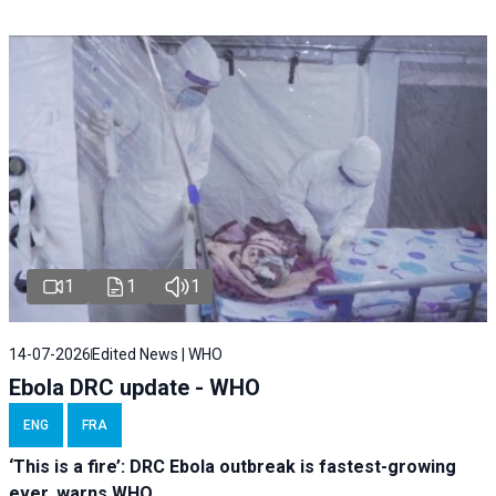
1
1
1
14-07-2026
Edited News | WHO
Ebola DRC update - WHO
ENG
FRA
‘This is a fire’: DRC Ebola outbreak is fastest-growing
ever, warns WHO