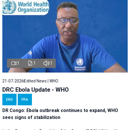
1
1
1
21-07-2026
Edited News | WHO
DRC Ebola Update - WHO
ENG
FRA
DR Congo: Ebola outbreak continues to expand, WHO
sees signs of stabilization