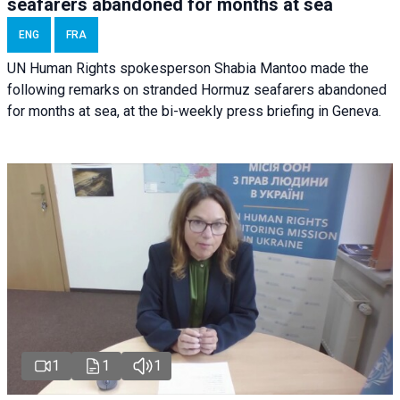
seafarers abandoned for months at sea
ENG
FRA
UN Human Rights spokesperson Shabia Mantoo made the
following remarks on stranded Hormuz seafarers abandoned
for months at sea, at the bi-weekly press briefing in Geneva.
1
1
1