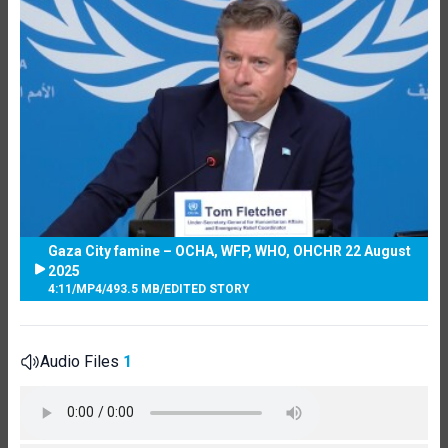
Gaza City famine – OCHA, WFP, WHO, OHCHR 22 August
2025
4:11
/
MP4
/
493.5 MB
/
EDITED STORY
Audio Files
1