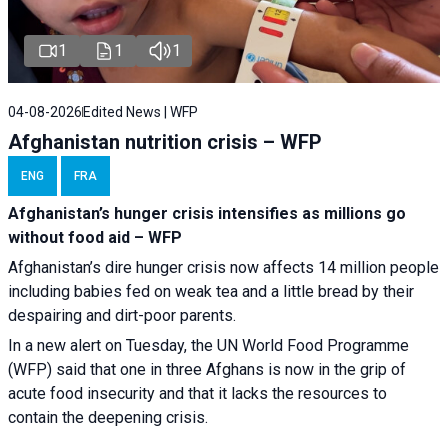
1
1
1
04-08-2026
Edited News | WFP
Afghanistan nutrition crisis – WFP
ENG
FRA
Afghanistan’s hunger crisis intensifies as millions go
without food aid – WFP
Afghanistan’s dire hunger crisis now affects 14 million people
including babies fed on weak tea and a little bread by their
despairing and dirt-poor parents.
In a new alert on Tuesday, the UN World Food Programme
(WFP) said that one in three Afghans is now in the grip of
acute food insecurity and that it lacks the resources to
contain the deepening crisis.