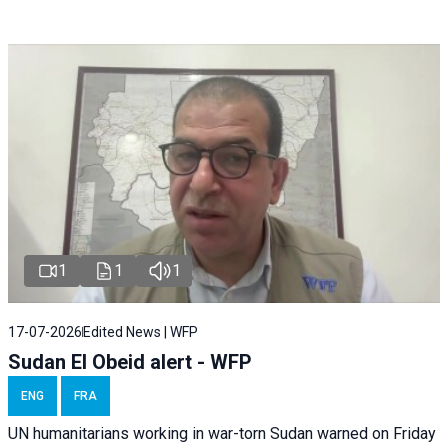
1
1
1
17-07-2026
Edited News | WFP
Sudan El Obeid alert - WFP
ENG
FRA
UN humanitarians working in war-torn Sudan warned on Friday