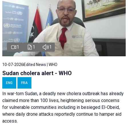
1
1
1
10-07-2026
Edited News | WHO
Sudan cholera alert - WHO
ENG
FRA
In war-torn Sudan, a deadly new cholera outbreak has already
claimed more than 100 lives, heightening serious concerns
for vulnerable communities including in besieged El-Obeid,
where daily drone attacks reportedly continue to hamper aid
access.