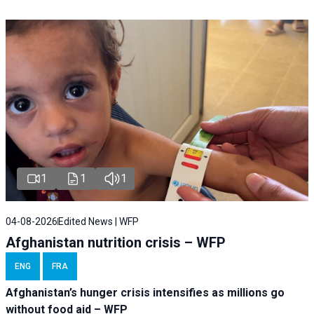
1
1
1
04-08-2026
Edited News | WFP
Afghanistan nutrition crisis – WFP
ENG
FRA
Afghanistan’s hunger crisis intensifies as millions go
without food aid – WFP