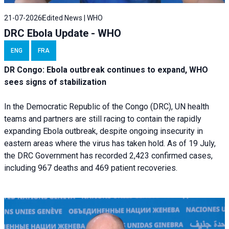
21-07-2026
Edited News | WHO
DRC Ebola Update - WHO
ENG
FRA
DR Congo: Ebola outbreak continues to expand, WHO
sees signs of stabilization
In the Democratic Republic of the Congo (DRC), UN health
teams and partners are still racing to contain the rapidly
expanding Ebola outbreak, despite ongoing insecurity in
eastern areas where the virus has taken hold. As of 19 July,
the DRC Government has recorded 2,423 confirmed cases,
including 967 deaths and 469 patient recoveries.