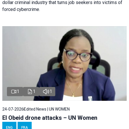
dollar criminal industry that turns job seekers into victims of
forced cybercrime.
1
1
1
24-07-2026
Edited News | UN WOMEN
El Obeid drone attacks – UN Women
ENG
FRA