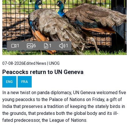
1
6
1
1
07-08-2026
Edited News | UNOG
Peacocks return to UN Geneva
ENG
FRA
In a new twist on panda diplomacy,
UN Geneva
welcomed five
young peacocks to the Palace of Nations on Friday, a gift of
India that preserves a tradition of keeping the stately birds in
the grounds, that predates both the global body and its ill-
fated predecessor, the League of Nations.