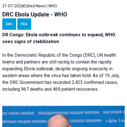
21-07-2026
Edited News | WHO
DRC Ebola Update - WHO
ENG
FRA
DR Congo: Ebola outbreak continues to expand, WHO
sees signs of stabilization
In the Democratic Republic of the Congo (DRC), UN health
teams and partners are still racing to contain the rapidly
expanding Ebola outbreak, despite ongoing insecurity in
eastern areas where the virus has taken hold. As of 19 July,
the DRC Government has recorded 2,423 confirmed cases,
including 967 deaths and 469 patient recoveries.