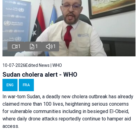
1
1
1
10-07-2026
Edited News | WHO
Sudan cholera alert - WHO
ENG
FRA
In war-torn Sudan, a deadly new cholera outbreak has already
claimed more than 100 lives, heightening serious concerns
for vulnerable communities including in besieged El-Obeid,
where daily drone attacks reportedly continue to hamper aid
access.