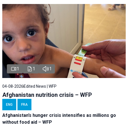
1
1
1
04-08-2026
Edited News | WFP
Afghanistan nutrition crisis – WFP
ENG
FRA
Afghanistan’s hunger crisis intensifies as millions go
without food aid – WFP