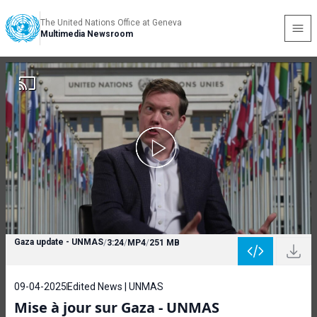
The United Nations Office at Geneva
Multimedia Newsroom
Gaza update - UNMAS
/
3:24
/
MP4
/
251 MB
09-04-2025
Edited News | UNMAS
Mise à jour sur Gaza - UNMAS