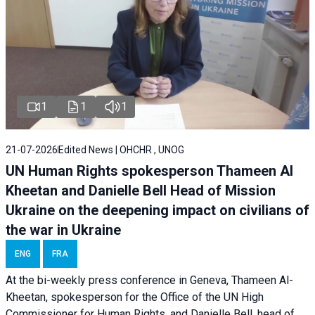
1
1
1
21-07-2026
Edited News | OHCHR , UNOG
UN Human Rights spokesperson Thameen Al
Kheetan and Danielle Bell Head of Mission
Ukraine on the deepening impact on civilians of
the war in Ukraine
ENG
FRA
At the bi-weekly press conference in Geneva, Thameen Al-
Kheetan, spokesperson for the Office of the UN High
Commissioner for Human Rights, and Danielle Bell, head of