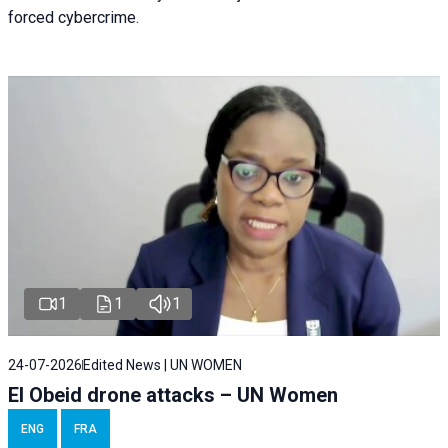
forced cybercrime.
1
1
1
24-07-2026
Edited News | UN WOMEN
El Obeid drone attacks – UN Women
ENG
FRA