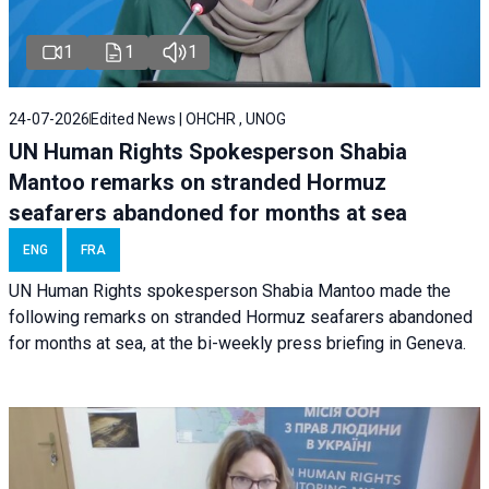
1
1
1
24-07-2026
Edited News | OHCHR , UNOG
UN Human Rights Spokesperson Shabia
Mantoo remarks on stranded Hormuz
seafarers abandoned for months at sea
ENG
FRA
UN Human Rights spokesperson Shabia Mantoo made the
following remarks on stranded Hormuz seafarers abandoned
for months at sea, at the bi-weekly press briefing in Geneva.