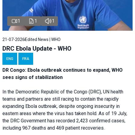
1
1
1
21-07-2026
Edited News | WHO
DRC Ebola Update - WHO
ENG
FRA
DR Congo: Ebola outbreak continues to expand, WHO
sees signs of stabilization
In the Democratic Republic of the Congo (DRC), UN health
teams and partners are still racing to contain the rapidly
expanding Ebola outbreak, despite ongoing insecurity in
eastern areas where the virus has taken hold. As of 19 July,
the DRC Government has recorded 2,423 confirmed cases,
including 967 deaths and 469 patient recoveries.