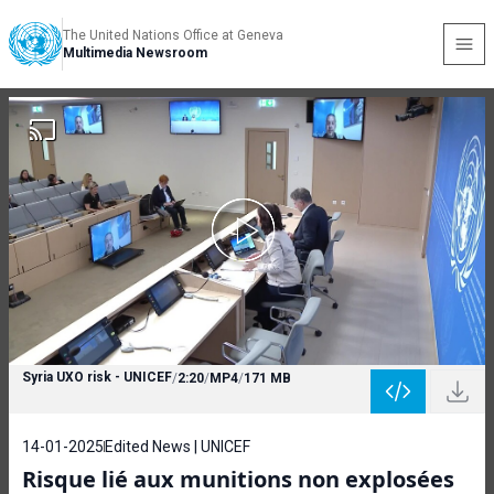
The United Nations Office at Geneva
Multimedia Newsroom
Syria UXO risk - UNICEF
/
2:20
/
MP4
/
171 MB
14-01-2025
Edited News | UNICEF
Risque lié aux munitions non explosées