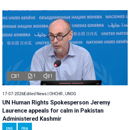
1
1
1
17-07-2026
Edited News | OHCHR , UNOG
UN Human Rights Spokesperson Jeremy
Laurence appeals for calm in Pakistan
Administered Kashmir
ENG
FRA