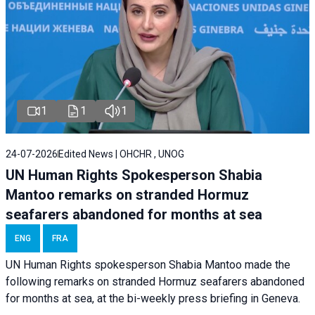
1
1
1
24-07-2026
Edited News | OHCHR , UNOG
UN Human Rights Spokesperson Shabia
Mantoo remarks on stranded Hormuz
seafarers abandoned for months at sea
ENG
FRA
UN Human Rights spokesperson Shabia Mantoo made the
following remarks on stranded Hormuz seafarers abandoned
for months at sea, at the bi-weekly press briefing in Geneva.