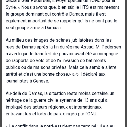
déclaré Geir Pedersen, Envoyé spécial de l'ONU pour la
Syrie. « Nous savons que, bien sûr, le HTS est maintenant
le groupe dominant qui contrôle Damas, mais il est
également important de se rappeler qu'ils ne sont pas le
seul groupe armé à Damas.»
Au milieu des images de scènes jubilatoires dans les
rues de Damas après la fin du régime Assad, M. Pedersen
a averti que le transfert de pouvoir avait été accompagné
de rapports de vols et de l'« invasion de bâtiments
publics ou de maisons privées. Mais cela semble s'être
arrêté et c'est une bonne chose,» a-t-il déclaré aux
journalistes à Genève.
Au-delà de Damas, la situation reste moins certaine, un
héritage de la guerre civile syrienne de 13 ans qui a
impliqué des acteurs régionaux et internationaux,
entravant les efforts de paix dirigés par l'ONU.
« Le conflit dans le nord-est n'est pas terminé ; il y a eu