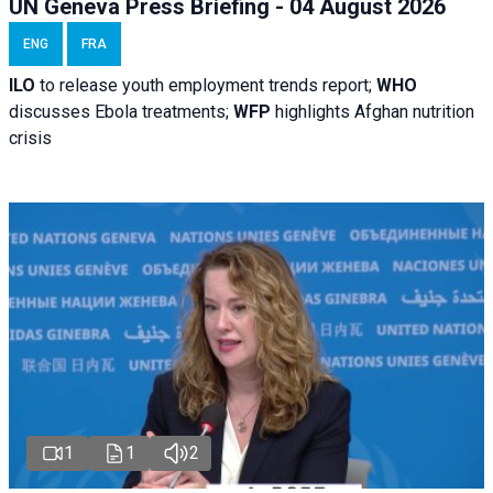
UN Geneva Press Briefing - 04 August 2026
ENG
FRA
ILO
to release youth employment trends report;
WHO
discusses Ebola treatments;
WFP
highlights Afghan nutrition
crisis
1
1
2