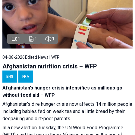
1
1
1
04-08-2026
Edited News | WFP
Afghanistan nutrition crisis – WFP
ENG
FRA
Afghanistan’s hunger crisis intensifies as millions go
without food aid – WFP
Afghanistan’s dire hunger crisis now affects 14 million people
including babies fed on weak tea and a little bread by their
despairing and dirt-poor parents.
In a new alert on Tuesday, the UN World Food Programme
(WFP) said that one in three Afghans is now in the grip of