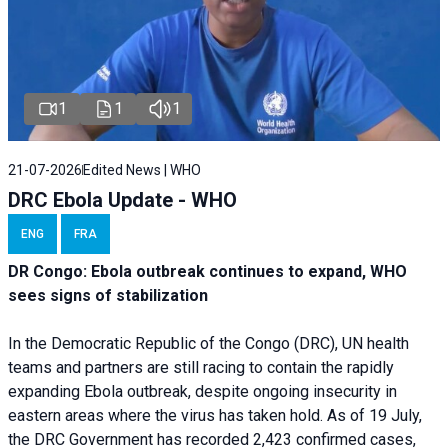
1
1
1
21-07-2026
Edited News | WHO
DRC Ebola Update - WHO
ENG
FRA
DR Congo: Ebola outbreak continues to expand, WHO
sees signs of stabilization
In the Democratic Republic of the Congo (DRC), UN health
teams and partners are still racing to contain the rapidly
expanding Ebola outbreak, despite ongoing insecurity in
eastern areas where the virus has taken hold. As of 19 July,
the DRC Government has recorded 2,423 confirmed cases,