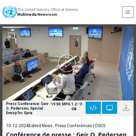
The United Nations Office at Geneva
Multimedia Newsroom
Press Conference: Geir
/
19:50
/
MP4
/
1.2
/
3
O. Pedersen, Special
GB
Envoy for Syria
10-12-2024
Edited News , Press Conferences | OSES
Conférence de presse : Geir O. Pedersen,