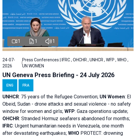
1
1
1
24-07-
Press Conferences | IFRC , OHCHR , UNHCR , WFP , WHO ,
2026
UN WOMEN
UN Geneva Press Briefing - 24 July 2026
ENG
FRA
UNHCR
:
75 years of the Refugee Convention;
UN Women
: El
Obeid, Sudan - d
rone attacks and sexual violence - no safety
window for women and girls;
WFP
:
Gaza operations
update;
OHCHR
:
Stranded Hormuz seafarers abandoned for months;
IFRC
:
Urgent humanitarian needs in Venezuela, one month
after devastating earthquakes;
WHO
PROTECT: drowning