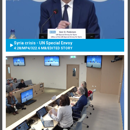
Syria crisis - UN Special Envoy
4:28
/
MP4
/
322.6 MB
/
EDITED STORY