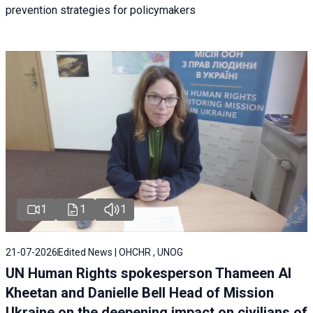
prevention strategies for policymakers
1
1
1
21-07-2026
Edited News | OHCHR , UNOG
UN Human Rights spokesperson Thameen Al
Kheetan and Danielle Bell Head of Mission
Ukraine on the deepening impact on civilians of