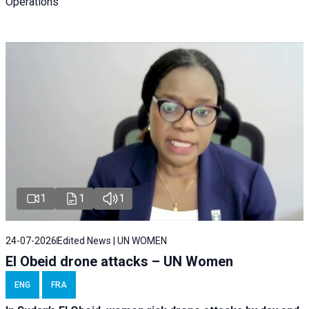
Operations
1
1
1
24-07-2026
Edited News | UN WOMEN
El Obeid drone attacks – UN Women
ENG
FRA