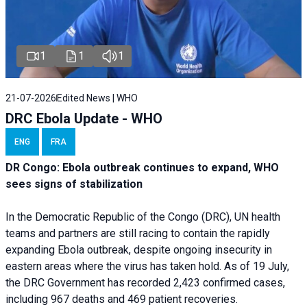
1
1
1
21-07-2026
Edited News | WHO
DRC Ebola Update - WHO
ENG
FRA
DR Congo: Ebola outbreak continues to expand, WHO
sees signs of stabilization
In the Democratic Republic of the Congo (DRC), UN health
teams and partners are still racing to contain the rapidly
expanding Ebola outbreak, despite ongoing insecurity in
eastern areas where the virus has taken hold. As of 19 July,
the DRC Government has recorded 2,423 confirmed cases,
including 967 deaths and 469 patient recoveries.