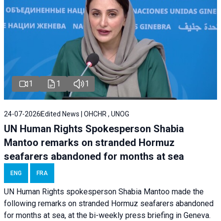
1
1
1
24-07-2026
Edited News | OHCHR , UNOG
UN Human Rights Spokesperson Shabia
Mantoo remarks on stranded Hormuz
seafarers abandoned for months at sea
ENG
FRA
UN Human Rights spokesperson Shabia Mantoo made the
following remarks on stranded Hormuz seafarers abandoned
for months at sea, at the bi-weekly press briefing in Geneva.