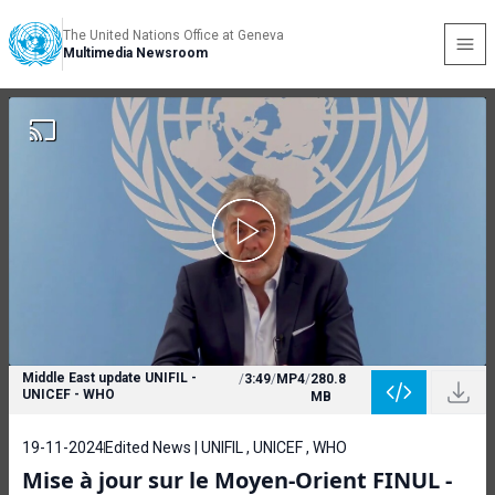
The United Nations Office at Geneva
Multimedia Newsroom
Middle East update UNIFIL -
/
3:49
/
MP4
/
280.8
UNICEF - WHO
MB
19-11-2024
Edited News | UNIFIL , UNICEF , WHO
Mise à jour sur le Moyen-Orient FINUL -