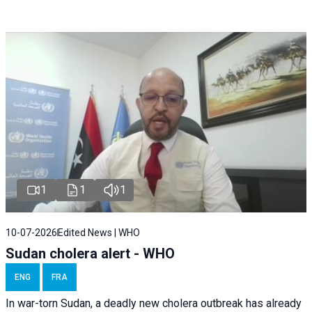
1
1
1
10-07-2026
Edited News | WHO
Sudan cholera alert - WHO
ENG
FRA
In war-torn Sudan, a deadly new cholera outbreak has already