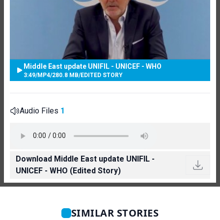
Middle East update UNIFIL - UNICEF - WHO
3:49
/
MP4
/
280.8 MB
/
EDITED STORY
Audio Files
1
Download Middle East update UNIFIL -
UNICEF - WHO (Edited Story)
SIMILAR STORIES