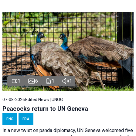
1
6
1
1
07-08-2026
Edited News | UNOG
Peacocks return to UN Geneva
ENG
FRA
In a new twist on panda diplomacy,
UN Geneva
welcomed five