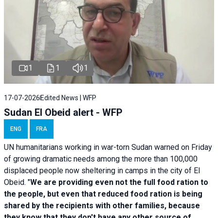
1
1
1
17-07-2026
Edited News | WFP
Sudan El Obeid alert - WFP
ENG
FRA
UN humanitarians working in war-torn Sudan warned on Friday
of growing dramatic needs among the more than 100,000
displaced people now sheltering in camps in the city of El
Obeid. "
We are providing even not the full food ration to
the people, but even that reduced food ration is being
shared by the recipients with other families, because
they know that they don't have any other source of