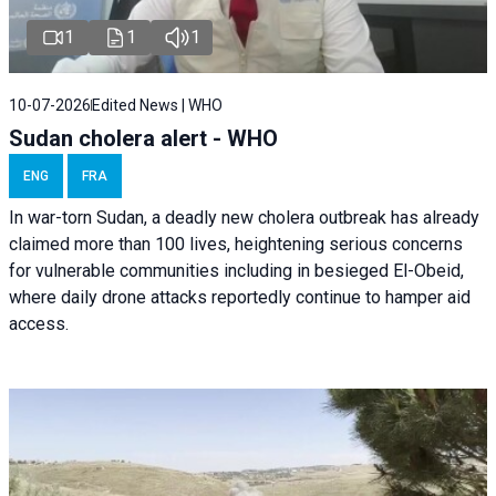
1
1
1
10-07-2026
Edited News | WHO
Sudan cholera alert - WHO
ENG
FRA
In war-torn Sudan, a deadly new cholera outbreak has already
claimed more than 100 lives, heightening serious concerns
for vulnerable communities including in besieged El-Obeid,
where daily drone attacks reportedly continue to hamper aid
access.