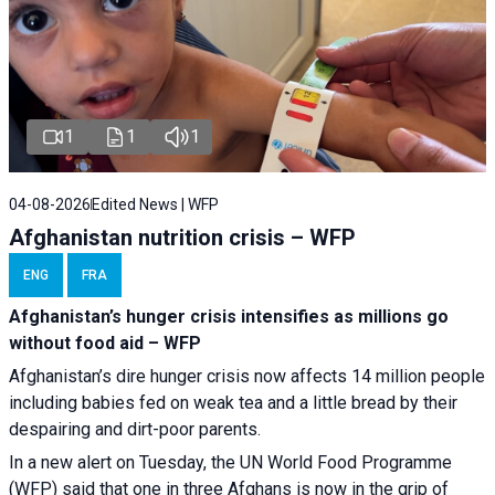
1
1
1
04-08-2026
Edited News | WFP
Afghanistan nutrition crisis – WFP
ENG
FRA
Afghanistan’s hunger crisis intensifies as millions go
without food aid – WFP
Afghanistan’s dire hunger crisis now affects 14 million people
including babies fed on weak tea and a little bread by their
despairing and dirt-poor parents.
In a new alert on Tuesday, the UN World Food Programme
(WFP) said that one in three Afghans is now in the grip of