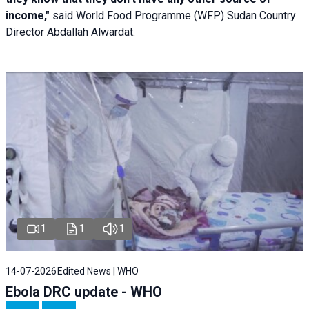
income,"
said World Food Programme (WFP) Sudan Country
Director Abdallah Alwardat.
1
1
1
14-07-2026
Edited News | WHO
Ebola DRC update - WHO