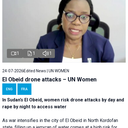
1
1
1
24-07-2026
Edited News | UN WOMEN
El Obeid drone attacks – UN Women
ENG
FRA
In Sudan’s El Obeid, women risk drone attacks by day and
rape by night to access water
As war intensifies in the city of El Obeid in North Kordofan
state, filling up a jerrycan of water comes at a high risk for