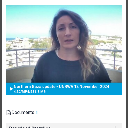
Northern Gaza update - UNRWA 12 November 2024
4:32
/
MP4
/
531.3 MB
Documents
1