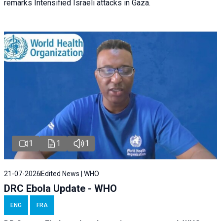
remarks Intensified Israeli attacks in Gaza.
1
1
1
21-07-2026
Edited News | WHO
DRC Ebola Update - WHO
ENG
FRA