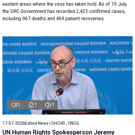
eastern areas where the virus has taken hold. As of 19 July,
the DRC Government has recorded 2,423 confirmed cases,
including 967 deaths and 469 patient recoveries.
1
1
1
17-07-2026
Edited News | OHCHR , UNOG
UN Human Rights Spokesperson Jeremy