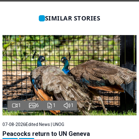
SIMILAR STORIES
1
6
1
1
07-08-2026
Edited News | UNOG
Peacocks return to UN Geneva