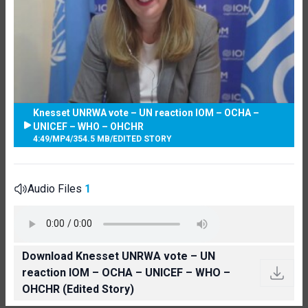
Knesset UNRWA vote – UN reaction IOM – OCHA –
UNICEF – WHO – OHCHR
4:49
/
MP4
/
354.5 MB
/
EDITED STORY
Audio Files
1
Download Knesset UNRWA vote – UN
reaction IOM – OCHA – UNICEF – WHO –
OHCHR (Edited Story)