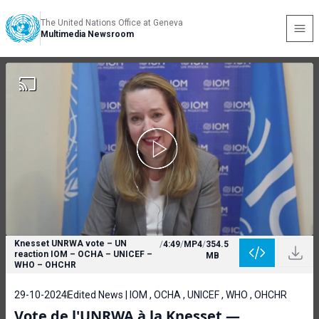
The United Nations Office at Geneva
Multimedia Newsroom
Knesset UNRWA vote – UN
/
4:49
/
MP4
/
354.5
reaction IOM – OCHA – UNICEF –
MB
WHO – OHCHR
29-10-2024
Edited News | IOM , OCHA , UNICEF , WHO , OHCHR
Vote de l'UNRWA à la Knesset —