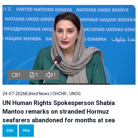
1
1
1
24-07-2026
Edited News | OHCHR , UNOG
UN Human Rights Spokesperson Shabia
Mantoo remarks on stranded Hormuz
seafarers abandoned for months at sea
ENG
FRA