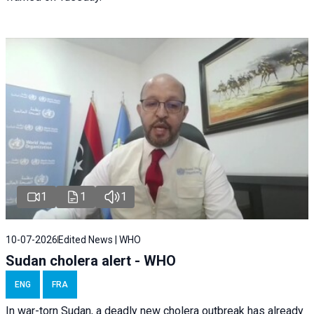
1
1
1
10-07-2026
Edited News | WHO
Sudan cholera alert - WHO
ENG
FRA
In war-torn Sudan, a deadly new cholera outbreak has already