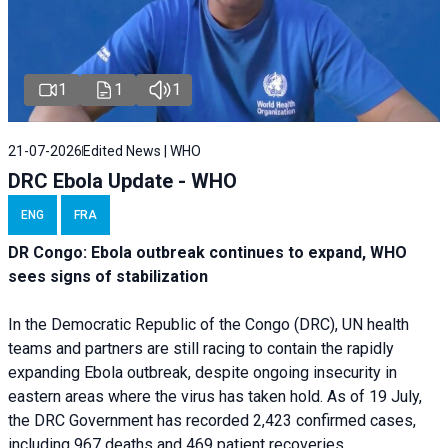
1
1
1
21-07-2026
Edited News | WHO
DRC Ebola Update - WHO
ENG
FRA
DR Congo: Ebola outbreak continues to expand, WHO
sees signs of stabilization
In the Democratic Republic of the Congo (DRC), UN health
teams and partners are still racing to contain the rapidly
expanding Ebola outbreak, despite ongoing insecurity in
eastern areas where the virus has taken hold. As of 19 July,
the DRC Government has recorded 2,423 confirmed cases,
including 967 deaths and 469 patient recoveries.