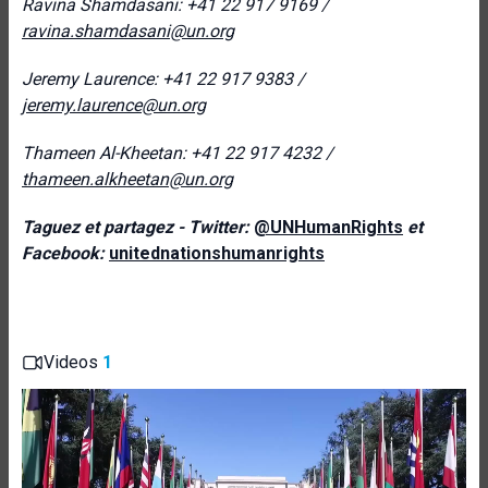
Ravina Shamdasani: +41 22 917 9169 /
ravina.shamdasani@un.org
Jeremy Laurence: +
41 22 917 9383 /
jeremy.laurence@un.org
Thameen Al-Kheetan: +41 22 917 4232 /
thameen.alkheetan@un.org
Taguez et partagez - Twitter:
@UNHumanRights
et
Facebook:
unitednationshumanrights
Videos
1