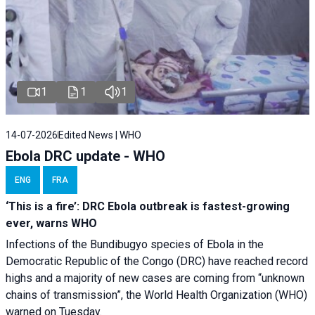
1
1
1
14-07-2026
Edited News | WHO
Ebola DRC update - WHO
ENG
FRA
‘This is a fire’: DRC Ebola outbreak is fastest-growing
ever, warns WHO
Infections of the Bundibugyo species of Ebola in the
Democratic Republic of the Congo (DRC) have reached record
highs and a majority of new cases are coming from “unknown
chains of transmission”, the World Health Organization (WHO)
warned on Tuesday.