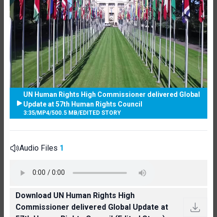
UN Human Rights High Commissioner delivered Global
Update at 57th Human Rights Council
3:35
/
MP4
/
500.5 MB
/
EDITED STORY
Audio Files
1
Download UN Human Rights High
Commissioner delivered Global Update at