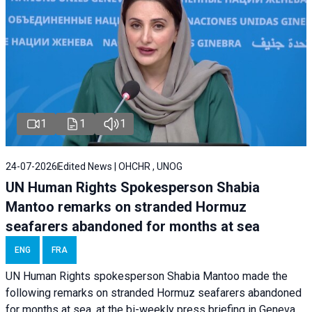
1
1
1
24-07-2026
Edited News | OHCHR , UNOG
UN Human Rights Spokesperson Shabia
Mantoo remarks on stranded Hormuz
seafarers abandoned for months at sea
ENG
FRA
UN Human Rights spokesperson Shabia Mantoo made the
following remarks on stranded Hormuz seafarers abandoned
for months at sea, at the bi-weekly press briefing in Geneva.