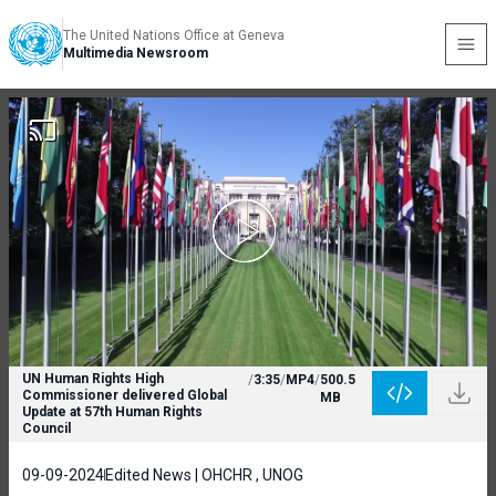
The United Nations Office at Geneva
Multimedia Newsroom
UN Human Rights High
/
3:35
/
MP4
/
500.5
Commissioner delivered Global
MB
Update at 57th Human Rights
Council
09-09-2024
Edited News | OHCHR , UNOG