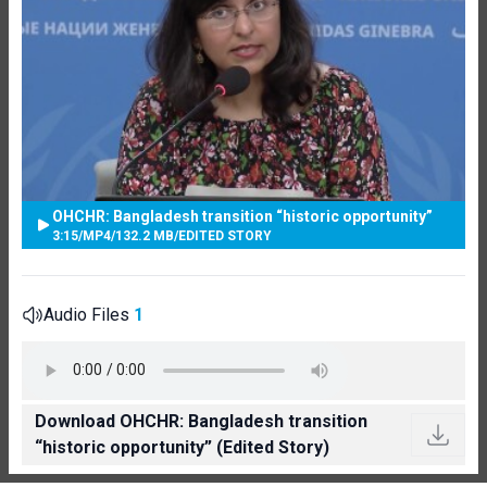
OHCHR: Bangladesh transition “historic opportunity”
3:15
/
MP4
/
132.2 MB
/
EDITED STORY
Audio Files
1
Download OHCHR: Bangladesh transition
“historic opportunity” (Edited Story)