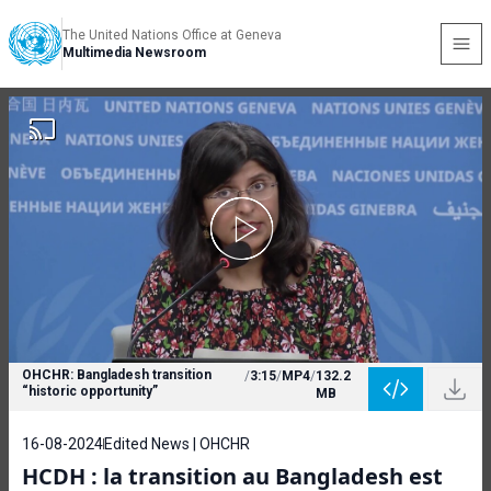
The United Nations Office at Geneva
Multimedia Newsroom
OHCHR: Bangladesh transition
/
3:15
/
MP4
/
132.2
“historic opportunity”
MB
16-08-2024
Edited News | OHCHR
HCDH : la transition au Bangladesh est