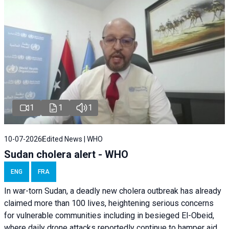
1
1
1
10-07-2026
Edited News | WHO
Sudan cholera alert - WHO
ENG
FRA
In war-torn Sudan, a deadly new cholera outbreak has already
claimed more than 100 lives, heightening serious concerns
for vulnerable communities including in besieged El-Obeid,
where daily drone attacks reportedly continue to hamper aid