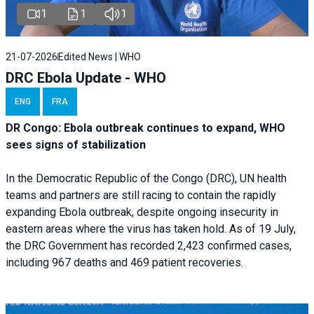
1
1
1
21-07-2026
Edited News | WHO
DRC Ebola Update - WHO
ENG
FRA
DR Congo: Ebola outbreak continues to expand, WHO
sees signs of stabilization
In the Democratic Republic of the Congo (DRC), UN health
teams and partners are still racing to contain the rapidly
expanding Ebola outbreak, despite ongoing insecurity in
eastern areas where the virus has taken hold. As of 19 July,
the DRC Government has recorded 2,423 confirmed cases,
including 967 deaths and 469 patient recoveries.