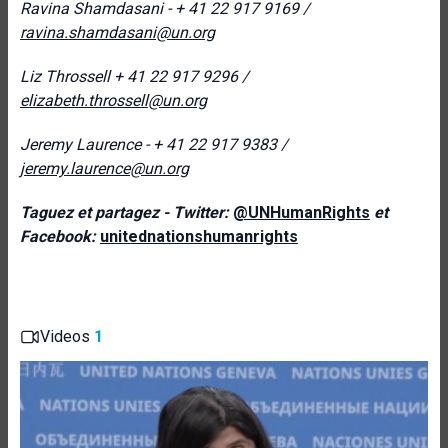
Ravina Shamdasani - + 41 22 917 9169 /
ravina.shamdasani@un.org
Liz Throssell
+ 41 22 917 9296 /
elizabeth.throssell@un.org
Jeremy Laurence - + 41 22 917 9383 /
jeremy.laurence@un.org
Taguez et partagez - Twitter:
@UNHumanRights
et
Facebook:
unitednationshumanrights
Videos
1