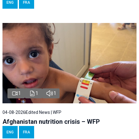
ENG
FRA
1
1
1
04-08-2026
Edited News | WFP
Afghanistan nutrition crisis – WFP
ENG
FRA