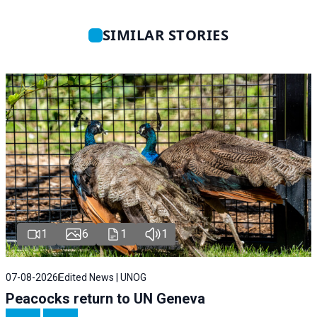
SIMILAR STORIES
1
6
1
1
07-08-2026
Edited News | UNOG
Peacocks return to UN Geneva