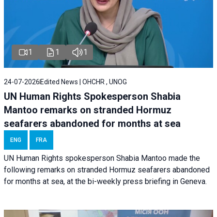
1
1
1
24-07-2026
Edited News | OHCHR , UNOG
UN Human Rights Spokesperson Shabia
Mantoo remarks on stranded Hormuz
seafarers abandoned for months at sea
ENG
FRA
UN Human Rights spokesperson Shabia Mantoo made the
following remarks on stranded Hormuz seafarers abandoned
for months at sea, at the bi-weekly press briefing in Geneva.